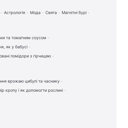
Астрологія
Мода
Свята
Магнітні бурі
ами та томатним соусом
я, як у бабусі
вані помідори з гірчицею
ння врожаю цибулі та часнику
ір кропу і як допомогти рослині