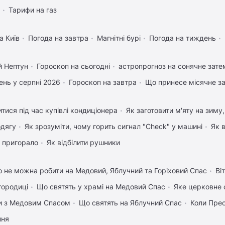
Тарифи на газ
а Київ
Погода на завтра
Магнітні бурі
Погода на тиждень
й Нептун
Гороскоп на сьогодні
астропрогноз на сонячне зате
нь у серпні 2026
Гороскоп на завтра
Що принесе місячне з
тися під час купівлі кондиціонера
Як заготовити м'яту на зиму
одягу
Як зрозуміти, чому горить сигнал "Check" у машині
Як 
 пригорало
Як відбілити рушники
 не можна робити на Медовий, Яблучний та Горіховий Спас
Ві
городиці
Що святять у храмі на Медовий Спас
Яке церковне 
вки з Медовим Спасом
Що святять на Яблучний Спас
Коли Пре
пня