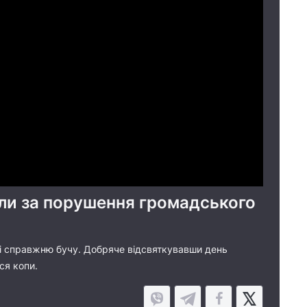
оли за порушення громадського
т і справжню бучу. Добряче відсвяткувавши день
ся копи.