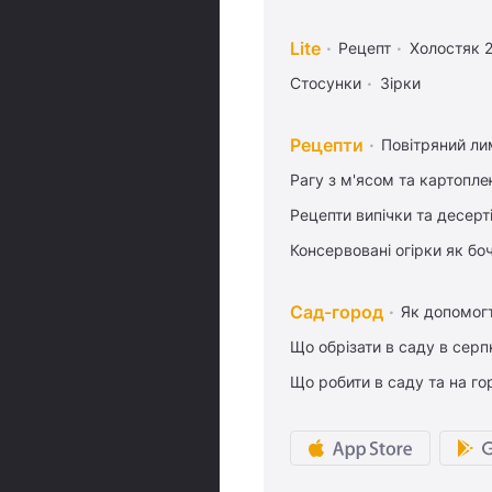
Lite
Рецепт
Холостяк 
Стосунки
Зірки
Рецепти
Повітряний ли
Рагу з м'ясом та картопл
Рецепти випічки та десерт
Консервовані огірки як бо
Сад-город
Як допомог
Що обрізати в саду в серп
Що робити в саду та на гор