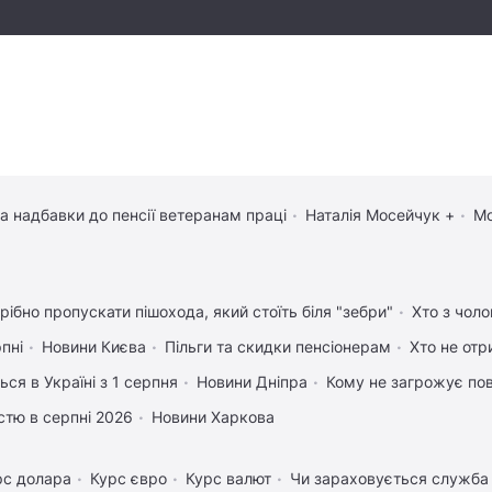
та надбавки до пенсії ветеранам праці
Наталія Мосейчук +
Мо
рібно пропускати пішохода, який стоїть біля "зебри"
Хто з чоло
рпні
Новини Києва
Пільги та скидки пенсіонерам
Хто не отр
ься в Україні з 1 серпня
Новини Дніпра
Кому не загрожує пов
істю в серпні 2026
Новини Харкова
рс долара
Курс євро
Курс валют
Чи зараховується служба 