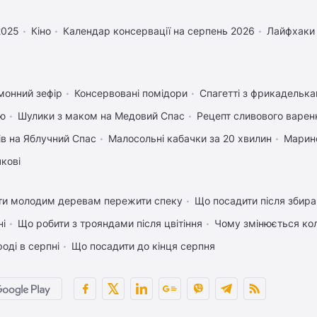
2025
Кіно
Календар консервації на серпень 2026
Лайфхаки
монний зефір
Консервовані помідори
Спагетті з фрикадельк
ею
Шулики з маком на Медовий Спас
Рецепт сливового варенн
ів на Яблучний Спас
Малосольні кабачки за 20 хвилин
Марино
чкові
ти молодим деревам пережити спеку
Що посадити після збира
ні
Що робити з трояндами після цвітіння
Чому змінюється кол
оді в серпні
Що посадити до кінця серпня