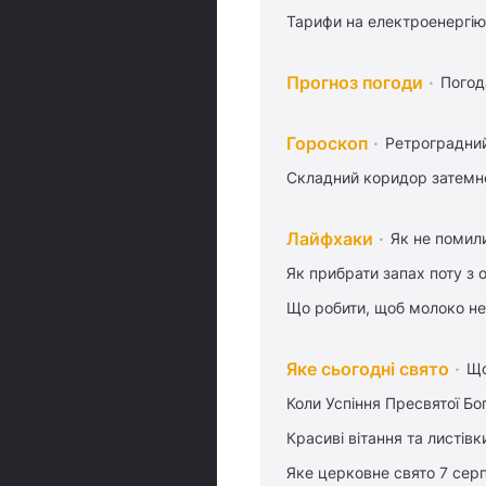
Тарифи на електроенергію
Прогноз погоди
Погод
Гороскоп
Ретроградни
Складний коридор затемне
Лайфхаки
Як не помили
Як прибрати запах поту з 
Що робити, щоб молоко не
Яке сьогодні свято
Що
Коли Успіння Пресвятої Бо
Красиві вітання та листі
Яке церковне свято 7 сер