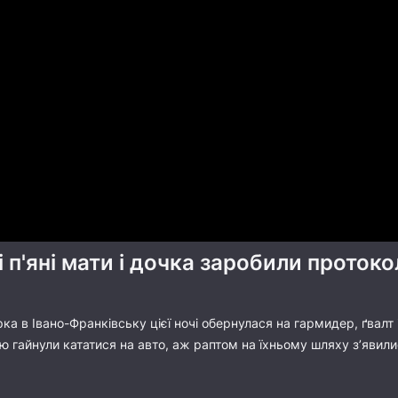
 п'яні мати і дочка заробили проток
а в Івано-Франківську цієї ночі обернулася на гармидер, ґвал
 гайнули кататися на авто, аж раптом на їхньому шляху з’явили