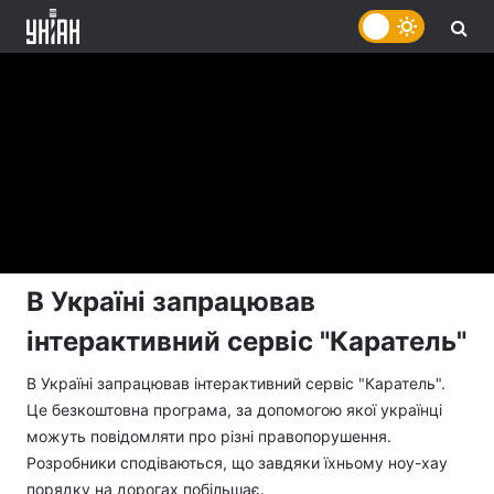
В Україні запрацював
інтерактивний сервіс "Каратель"
В Україні запрацював інтерактивний сервіс "Каратель".
Це безкоштовна програма, за допомогою якої українці
можуть повідомляти про різні правопорушення.
Розробники сподіваються, що завдяки їхньому ноу-хау
порядку на дорогах побільшає.