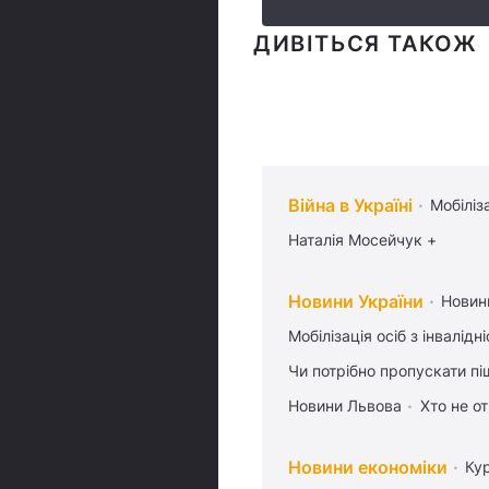
ДИВІТЬСЯ ТАКОЖ
Війна в Україні
Мобіліз
Наталія Мосейчук +
Новини України
Новин
Мобілізація осіб з інвалідн
Чи потрібно пропускати піш
Новини Львова
Хто не от
Новини економіки
Ку