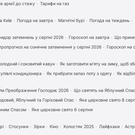
в армії до стажу
Тарифи на газ
а Київ
Погода на завтра
Магнітні бурі
Погода на тиждень
идор затемнень у серпні 2026
Гороскоп на завтра
Що прине
тропрогноз на сонячне затемнення у серпні 2026
Гороскоп на 
олодкий і соковитий кавун
Як заготовити м'яту на зиму, щоб зб
купівлі кондиціонера
Як прибрати запах поту з одягу
Як відбі
ли Преображення Господнє 2026
Що святять на Яблучний Спа
довий, Яблучний та Горіховий Спас
Яке церковне свято 8 сер
учним Спасом
Яке церковне свято 6 серпня
рі
Стосунки
Зірки
Кіно
Холостяк 2025
Лайфхаки
Астр