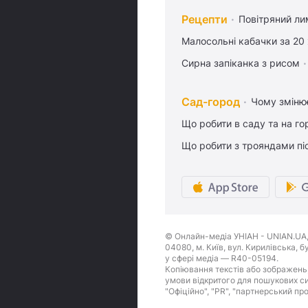
Рецепти
Повітряний ли
Малосольні кабачки за 20
Сирна запіканка з рисом
Сад-город
Чому змінює
Що робити в саду та на гор
Що робити з трояндами піс
© Онлайн-медіа УНІАН - UNIAN.UA, 
04080, м. Київ, вул. Кирилівська, 
у сфері медіа — R40-05194.
Копіювання текстів або зображень,
умови відкритого для пошукових си
"Офіційно", "PR", "партнерський пр