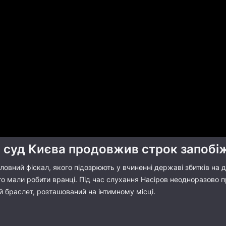
 суд Києва продовжив строк запобіж
оловний фіскал, якого підозрюють у вчиненні державі збитків на 
о мали робити вранці. Під час слухання Насіров неодноразово п
 браслет, розташований на інтимному місці.