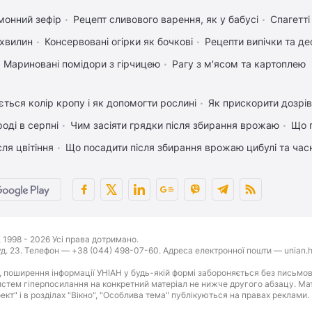
монний зефір
Рецепт сливового варення, як у бабусі
Спагетт
 хвилин
Консервовані огірки як бочкові
Рецепти випічки та де
Мариновані помідори з гірчицею
Рагу з м'ясом та картоплею
ться колір кропу і як допомогти рослині
Як прискорити дозрів
оді в серпні
Чим засіяти грядки після збирання врожаю
Що 
ля цвітіння
Що посадити після збирання врожаю цибулі та час
1998 - 2026 Усі права дотримано.
буд. 23. Телефон — +38 (044) 498-07-60. Адреса електронної пошти — unian.h
 поширення інформації УНІАН у будь-якій формі забороняється без письмов
стем гіперпосилання на конкретний матеріал не нижче другого абзацу. Матер
оект" і в розділах "Вікно", "Особлива тема" публікуються на правах реклами.