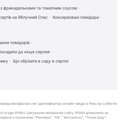
і з фрикадельками та томатним соусом
сертів на Яблучний Спас
Консервовані помідори
ання помідорів
посадити до кінця серпня
нику
Що обрізати в саду в серпні
eadquoters@unian.net. Ідентифікатор онлайн-медіа в Реєстрі суб’єктів
ої згоди УНІАН. Цитування матеріалів сайту УНІАН дозволено за
іали з позначкою "Реклама", "НК", "Актуально", "Точка зору",