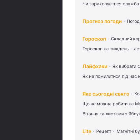
Чи зараховується служба 
Прогноз погоди
Погод
Гороскоп
Складний кор
Гороскоп на тиждень
ас
Лайфхаки
Як вибрати с
Як не помилитися під час 
Яке сьогодні свято
Ко
Що не можна робити на Ме
Вітання та листівки з Ябл
Lite
Рецепт
Магнітні бу