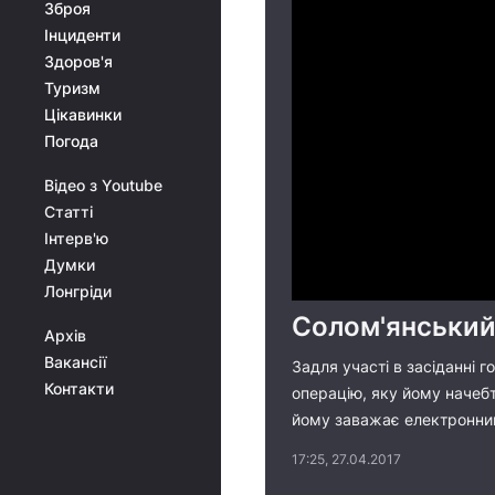
Зброя
Інциденти
Здоров'я
Туризм
Цікавинки
Погода
Відео з Youtube
Статті
Інтерв'ю
Думки
Лонгріди
Солом'янський
Архів
Вакансії
Задля участі в засіданні г
Контакти
операцію, яку йому начебт
йому заважає електронний
17:25, 27.04.2017