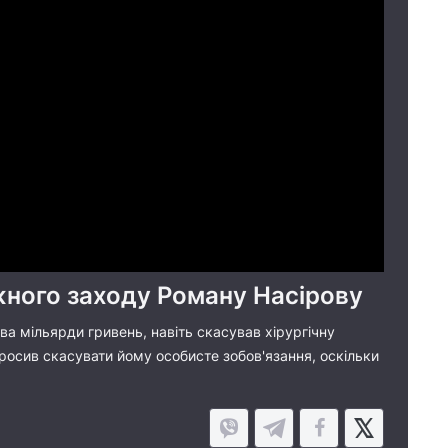
ного заходу Роману Насірову
два мільярди гривень, навіть скасував хірургічну
росив скасувати йому особисте зобов'язання, оскільки