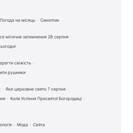
Погода на місяць
Синоптик
се місячне затемнення 28 серпня
сьогодні
ерегти свіжість
лити рушники
с
Яке церковне свято 7 серпня
пня
Коли Успіння Пресвятої Богородиці
ологія
Мода
Свята