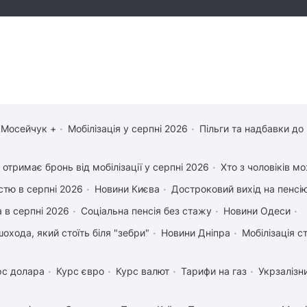
 Мосейчук +
Мобілізація у серпні 2026
Пільги та надбавки до
 отримає бронь від мобілізації у серпні 2026
Хто з чоловіків м
істю в серпні 2026
Новини Києва
Достроковий вихід на пенсі
 в серпні 2026
Соціальна пенсія без стажу
Новини Одеси
охода, який стоїть біля "зебри"
Новини Дніпра
Мобілізація с
рс долара
Курс євро
Курс валют
Тарифи на газ
Укрзалізн