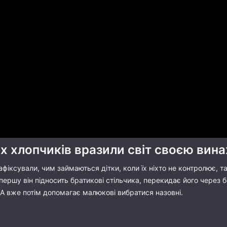
 хлопчиків вразили світ своєю вина
зафіксували, чим займаються дітки, коли їх ніхто не контролює, 
спершу він підносить братикові стільчика, перекидає його через 
А вже потім допомагає малюкові вибратися назовні.