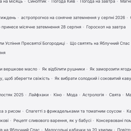
а на місяць
Синоптик
Погода Київ
Погода на завтра
Магні
 тиждень
астропрогноз на сонячне затемнення у серпні 2026
 принесе місячне затемнення 28 серпня
Гороскоп на завтра
ли Успіння Пресвятої Богородиці
Що святять на Яблучний Спас
пня
ти вершкове масло
Як відбілити рушники
Як заморозити ягод
му, щоб зберегти свіжість
Як вибрати солодкий і соковитий кав
лостяк 2025
Лайфхаки
Кіно
Мода
Астрологія
Свята
Ма
ка з рисом
Спагетті з фрикадельками та томатним соусом
К
чкові
Рецепт сливового варення, як у бабусі
Консервовані по
ів на Яблучний Спас
Малосольні кабачки за 20 хвилин
Повітр