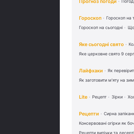
Прогноз погоди
Погод
Гороскоп
Гороскоп на
Гороскоп на сьогодні
Що
Яке сьогодні свято
Ко
Яке церковне свято 9 сер
Лайфхаки
Як перевіри
Як заготовити м'яту на зи
Lite
Рецепт
Зірки
Хо
Рецепти
Сирна запікан
Консервовані огірки як бо
Рецепти випічки та десерт