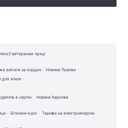
 пенсії ветеранам праці
оже виїхати за кордон
Новини Львова
ю для жінок
тудентів в серпні
Новини Харкова
иця
Біткоіни-курс
Тарифи на електроенергію