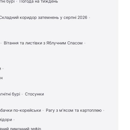
тні бурі
Погода на тиждень
Складний коридор затемнень у серпні 2026
Вітання та листівки з Яблучним Спасом
и
ун
гнітні бурі
Стосунки
абачки по-корейськи
Рагу з м'ясом та картоплею
мідори
яний лимонний зефір