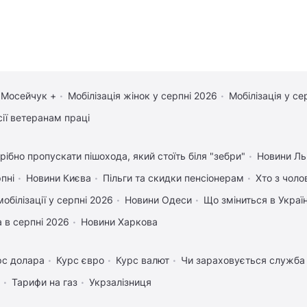
 Мосейчук +
Мобілізація жінок у серпні 2026
Мобілізація у се
сії ветеранам праці
рібно пропускати пішохода, який стоїть біля "зебри"
Новини Ль
рпні
Новини Києва
Пільги та скидки пенсіонерам
Хто з чоло
обілізації у серпні 2026
Новини Одеси
Що зміниться в Україн
 в серпні 2026
Новини Харкова
рс долара
Курс євро
Курс валют
Чи зараховується служба 
Тарифи на газ
Укрзалізниця