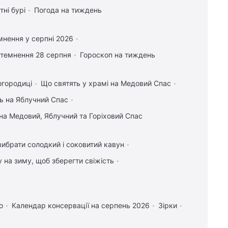
тні бурі
Погода на тиждень
мнення у серпні 2026
атемнення 28 серпня
Гороскоп на тиждень
огородиці
Що святять у храмі на Медовий Спас
ь на Яблучний Спас
на Медовий, Яблучний та Горіховий Спас
вибрати солодкий і соковитий кавун
у на зиму, щоб зберегти свіжість
о
Календар консервації на серпень 2026
Зірки