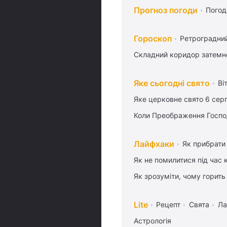
Прогноз погоди
Погод
Гороскоп
Ретроградни
Складний коридор затемне
Яке сьогодні свято
Ві
Яке церковне свято 6 сер
Коли Преображення Госпо
Лайфхаки
Як прибрати 
Як не помилитися під час 
Як зрозуміти, чому горить
Lite
Рецепт
Свята
Ла
Астрологія