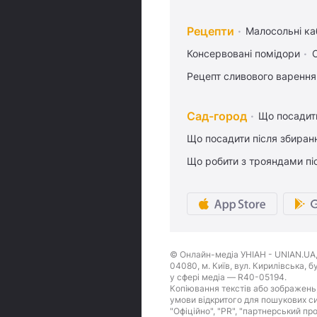
Рецепти
Малосольні ка
Консервовані помідори
Рецепт сливового варення,
Сад-город
Що посадити
Що посадити після збиран
Що робити з трояндами піс
© Онлайн-медіа УНІАН - UNIAN.UA, 
04080, м. Київ, вул. Кирилівська, 
у сфері медіа — R40-05194.
Копіювання текстів або зображень,
умови відкритого для пошукових си
"Офіційно", "PR", "партнерський пр