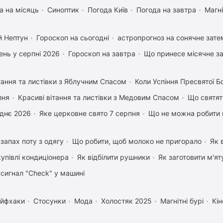
а на місяць
Синоптик
Погода Київ
Погода на завтра
Магні
й Нептун
Гороскоп на сьогодні
астропрогноз на сонячне зате
нь у серпні 2026
Гороскоп на завтра
Що принесе місячне з
тання та листівки з Яблучним Спасом
Коли Успіння Пресвятої Б
пня
Красиві вітання та листівки з Медовим Спасом
Що святят
днє 2026
Яке церковне свято 7 серпня
Що не можна робити 
запах поту з одягу
Що робити, щоб молоко не пригорало
Як 
купівлі кондиціонера
Як відбілити рушники
Як заготовити м'ят
 сигнал "Check" у машині
йфхаки
Стосунки
Мода
Холостяк 2025
Магнітні бурі
Кін