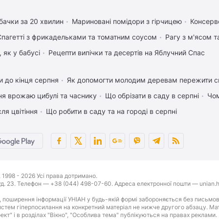
бачки за 20 хвилин
Мариновані помідори з гірчицею
Консерво
Спагетті з фрикадельками та томатним соусом
Рагу з м'ясом 
 як у бабусі
Рецепти випічки та десертів на Яблучний Спас
 до кінця серпня
Як допомогти молодим деревам пережити с
ня врожаю цибулі та часнику
Що обрізати в саду в серпні
Чом
ля цвітіння
Що робити в саду та на городі в серпні
1998 - 2026 Усі права дотримано.
буд. 23. Телефон — +38 (044) 498-07-60. Адреса електронної пошти — unian.h
 поширення інформації УНІАН у будь-якій формі забороняється без письмов
стем гіперпосилання на конкретний матеріал не нижче другого абзацу. Матер
оект" і в розділах "Вікно", "Особлива тема" публікуються на правах реклами.