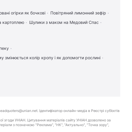
вані огірки як бочкові
Повітряний лимонний зефір
та картоплею
Шулики з маком на Медовий Спас
пеку
у змінюється колір кропу і як допомогти рослині
eadquoters@unian.net. Ідентифікатор онлайн-медіа в Реєстрі суб’єктів
ої згоди УНІАН. Цитування матеріалів сайту УНІАН дозволено за
іали з позначкою "Реклама", "НК", "Актуально", "Точка зору",