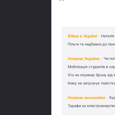
Війна в Україні
Наталія
Пільги та надбавки до пен
Новини України
Чи пот
Мобілізація студентів в се
Хто не отримає бронь від м
Кому не загрожує повістка
Новини економіки
Ку
Тарифи на електроенергію