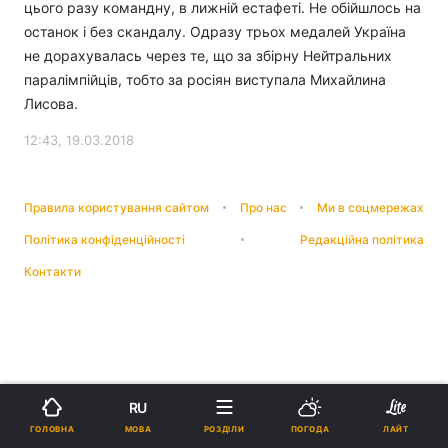
цього разу командну, в лижній естафеті. Не обійшлось на
останок і без скандалу. Одразу трьох медалей Україна
не дорахувалась через те, що за збірну Нейтральних
паралімпійців, тобто за росіян виступала Михайлина
Лисова.
12:43, 19.03.2018
Правила користування сайтом
Про нас
Ми в соцмережах
Політика конфіденційності
Редакційна політика
Контакти
RU
МОВА
ГОЛОВНА
РОЗДІЛИ
ПОГОДА
ЛАЙТ