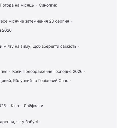
Погода на місяць
Синоптик
есе місячне затемнення 28 серпня
і 2026
и м'яту на зиму, щоб зберегти свіжість
рпня
Коли Преображення Господнє 2026
овий, Яблучний та Горіховий Спас
025
Кіно
Лайфхаки
арення, як у бабусі