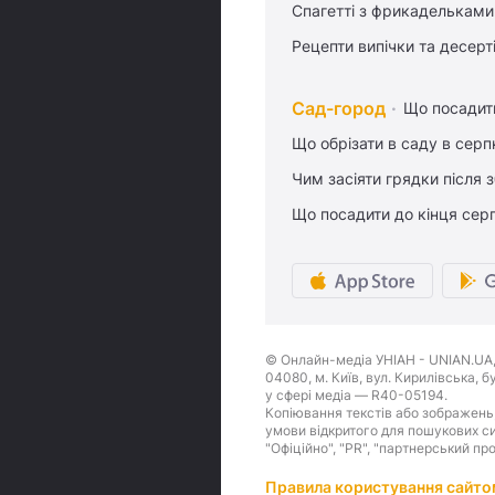
Спагетті з фрикадельками
Рецепти випічки та десерт
Сад-город
Що посадити
Що обрізати в саду в серп
Чим засіяти грядки після
Що посадити до кінця сер
© Онлайн-медіа УНІАН - UNIAN.UA, 
04080, м. Київ, вул. Кирилівська, 
у сфері медіа — R40-05194.
Копіювання текстів або зображень,
умови відкритого для пошукових си
"Офіційно", "PR", "партнерський пр
Правила користування сайто