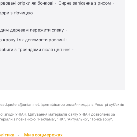
рвовані огірки як бочкові
Сирна запіканка з рисом
дори з гірчицею
одим деревам пережити спеку
 кропу і як допомогти рослині
обити з трояндами після цвітіння
eadquoters@unian.net. Ідентифікатор онлайн-медіа в Реєстрі суб’єктів
ої згоди УНІАН. Цитування матеріалів сайту УНІАН дозволено за
іали з позначкою "Реклама", "НК", "Актуально", "Точка зору",
олітика
Ми в соцмережах