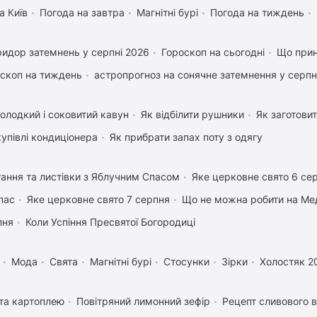
а Київ
Погода на завтра
Магнітні бурі
Погода на тиждень
идор затемнень у серпні 2026
Гороскоп на сьогодні
Що прин
скоп на тиждень
астропрогноз на сонячне затемнення у серпн
олодкий і соковитий кавун
Як відбілити рушники
Як заготовит
купівлі кондиціонера
Як прибрати запах поту з одягу
тання та листівки з Яблучним Спасом
Яке церковне свято 6 се
пас
Яке церковне свято 7 серпня
Що не можна робити на Мед
пня
Коли Успіння Пресвятої Богородиці
Мода
Свята
Магнітні бурі
Стосунки
Зірки
Холостяк 2
 та картоплею
Повітряний лимонний зефір
Рецепт сливового в