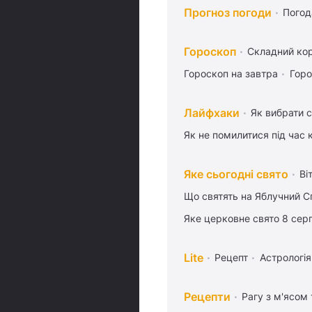
Прогноз погоди
Погод
Гороскоп
Складний кор
Гороскоп на завтра
Горо
Лайфхаки
Як вибрати с
Як не помилитися під час 
Яке сьогодні свято
Ві
Що святять на Яблучний С
Яке церковне свято 8 сер
Lite
Рецепт
Астрологія
Рецепти
Рагу з м'ясом