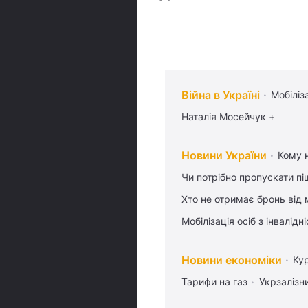
Війна в Україні
Мобіліз
Наталія Мосейчук +
Новини України
Кому н
Чи потрібно пропускати піш
Хто не отримає бронь від м
Мобілізація осіб з інвалідн
Новини економіки
Ку
Тарифи на газ
Укрзалізн