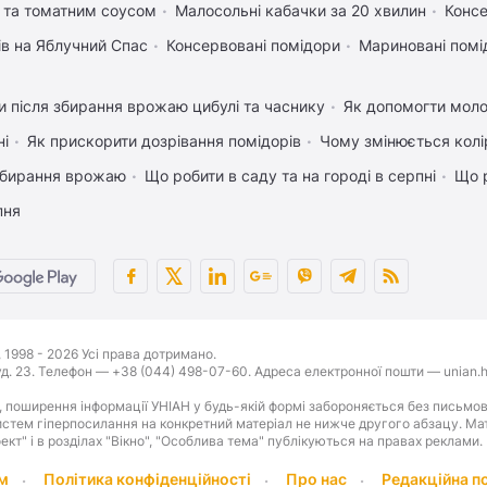
 та томатним соусом
Малосольні кабачки за 20 хвилин
Консе
ів на Яблучний Спас
Консервовані помідори
Мариновані помі
 після збирання врожаю цибулі та часнику
Як допомогти мол
ні
Як прискорити дозрівання помідорів
Чому змінюється колір
 збирання врожаю
Що робити в саду та на городі в серпні
Що р
пня
1998 - 2026 Усі права дотримано.
буд. 23. Телефон — +38 (044) 498-07-60. Адреса електронної пошти — unian.h
 поширення інформації УНІАН у будь-якій формі забороняється без письмов
стем гіперпосилання на конкретний матеріал не нижче другого абзацу. Матер
оект" і в розділах "Вікно", "Особлива тема" публікуються на правах реклами.
м
Політика конфіденційності
Про нас
Редакційна п