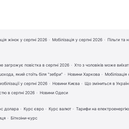
ація жінок у серпні 2026
Мобілізація у серпні 2026
Пільги та 
е загрожує повістка в серпні 2026
Хто з чоловіків може виїха
охода, який стоїть біля "зебри"
Новини Харкова
Мобілізація 
обілізації у серпні 2026
Новини Києва
Що зміниться в Україні
істю в серпні 2026
Новини Одеси
рс долара
Курс євро
Курс валют
Тарифи на електроенергію
иця
Біткоіни-курс