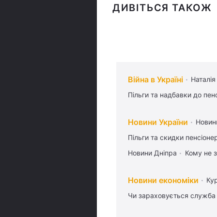
ДИВІТЬСЯ ТАКОЖ
Війна в Україні
Наталія
Пільги та надбавки до пен
Новини України
Новин
Пільги та скидки пенсіоне
Новини Дніпра
Кому не з
Новини економіки
Ку
Чи зараховується служба 