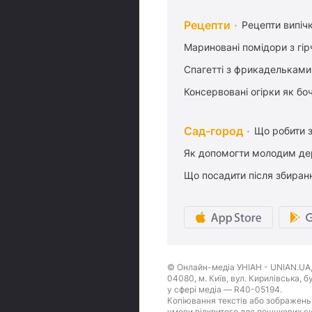
Рецепти
Рецепти випіч
Мариновані помідори з гі
Спагетті з фрикадельками
Консервовані огірки як бо
Сад-город
Що робити з
Як допомогти молодим де
Що посадити після збиран
© Онлайн-медіа УНІАН - UNIAN.UA, 
04080, м. Київ, вул. Кирилівська, 
у сфері медіа — R40-05194.
Копіювання текстів або зображень,
умови відкритого для пошукових си