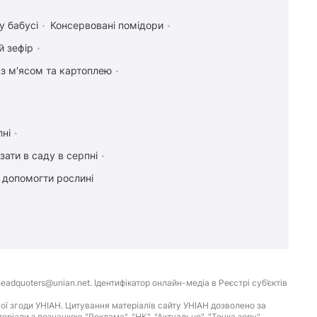
у бабусі
Консервовані помідори
й зефір
 з м'ясом та картоплею
пні
зати в саду в серпні
к допомогти рослині
eadquoters@unian.net. Ідентифікатор онлайн-медіа в Реєстрі суб’єктів
ої згоди УНІАН. Цитування матеріалів сайту УНІАН дозволено за
іали з позначкою "Реклама", "НК", "Актуально", "Точка зору",