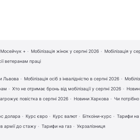
 Мосейчук +
Мобілізація жінок у серпні 2026
Мобілізація у се
сії ветеранам праці
и Львова
Мобілізація осіб з інвалідністю в серпні 2026
Мобіліз
рам
Хто не отримає бронь від мобілізації у серпні 2026
Новин
агрожує повістка в серпні 2026
Новини Харкова
Чи потрібно
рс долара
Курс євро
Курс валют
Біткоіни-курс
Тарифи на
в армії до стажу
Тарифи на газ
Укрзалізниця