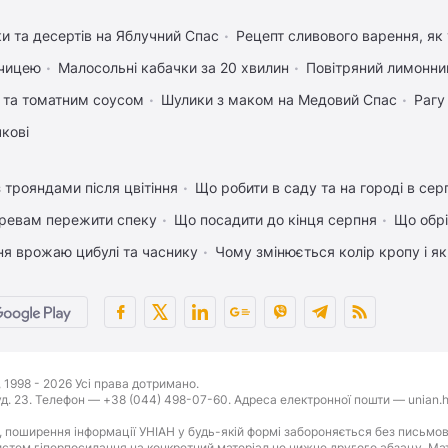
ки та десертів на Яблучний Спас
Рецепт сливового варення, як 
рчицею
Малосольні кабачки за 20 хвилин
Повітряний лимонни
 та томатним соусом
Шулики з маком на Медовий Спас
Рагу
чкові
 трояндами після цвітіння
Що робити в саду та на городі в сер
ревам пережити спеку
Що посадити до кінця серпня
Що обрі
ня врожаю цибулі та часнику
Чому змінюється колір кропу і я
1998 - 2026 Усі права дотримано.
буд. 23. Телефон — +38 (044) 498-07-60. Адреса електронної пошти — unian.h
 поширення інформації УНІАН у будь-якій формі забороняється без письмов
стем гіперпосилання на конкретний матеріал не нижче другого абзацу. Матер