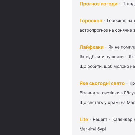
Прогноз погоди
Погод
Гороскоп
Гороскоп на
астропрогноз на сонячне 
Лайфхаки
Як не помили
Як відбілити рушники
Як
Що робити, щоб молоко не
Яке сьогодні свято
Кр
Вітання та листівки з Ябл
Що святять у храмі на Ме
Lite
Рецепт
Календар 
Магнітні бурі