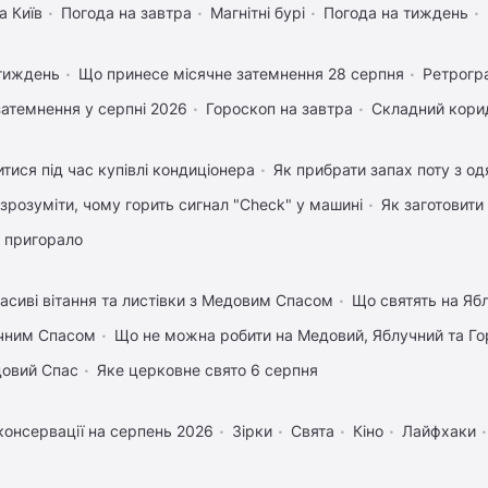
а Київ
Погода на завтра
Магнітні бурі
Погода на тиждень
 тиждень
Що принесе місячне затемнення 28 серпня
Ретрогр
затемнення у серпні 2026
Гороскоп на завтра
Складний корид
тися під час купівлі кондиціонера
Як прибрати запах поту з од
 зрозуміти, чому горить сигнал "Check" у машині
Як заготовити
 пригорало
асиві вітання та листівки з Медовим Спасом
Що святять на Яб
учним Спасом
Що не можна робити на Медовий, Яблучний та Го
довий Спас
Яке церковне свято 6 серпня
консервації на серпень 2026
Зірки
Свята
Кіно
Лайфхаки