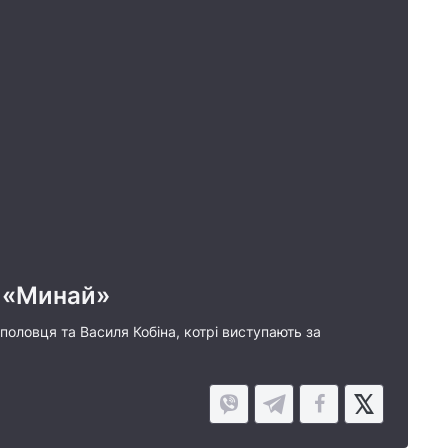
б «Минай»
половця та Василя Кобіна, котрі виступають за