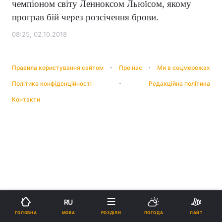
чемпіоном світу Ленноксом Льюїсом, якому
програв бій через розсічення брови.
08:25, 02.10.2018
Правила користування сайтом
Про нас
Ми в соцмережах
Політика конфіденційності
Редакційна політика
Контакти
RU
МОВА
ГОЛОВНА
РОЗДІЛИ
ПОГОДА
ЛАЙТ