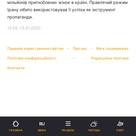
мільйонів пригноблених жінок в країні. Правлячий режим
Ірану нібито використовував її успіхи як інструмент
пропаганди.
12:55, 13.01.2020
Правила користування сайтом
Про нас
Ми в соцмережах
Політика конфіденційності
Редакційна політика
Контакти
RU
МОВА
ГОЛОВНА
РОЗДІЛИ
ПОГОДА
ЛАЙТ