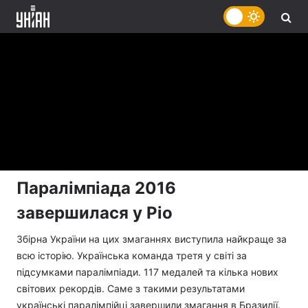
Паралімпіада 2016
завершилася у Ріо
Збірна України на цих змаганнях виступила найкраще за
всю історію. Українська команда третя у світі за
підсумками паралімпіади. 117 медалей та кілька нових
світових рекордів. Саме з такими результатами
українські паралімпійці завершили змагання в Бразилії.