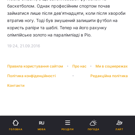
баскетболом. Однак професійним спортом почав
займатися лише після дев’ятнадцяти, коли після хвороби
втратив ногу. Тоді був змушений залишити футбол на
користь рапіри та шаблі. Тепер на його рахунку
олімпійське золото на паралімпіаді в Ріо.
19:24, 21.09.2016
Правила користування сайтом
Про нас
Ми в соцмережах
Політика конфіденційності
Редакційна політика
Контакти
RU
МОВА
ГОЛОВНА
РОЗДІЛИ
ПОГОДА
ЛАЙТ