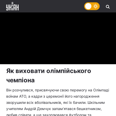
Як виховати олімпійського
чемпіона
Він розчулився, присвячуючи свою перемогу на Олімпаді
воїнам АТО, а кадри з церемонії його нагородження
зворушили всіх вболівальників, які їх бачили. Шкільним
учителям Андрій Демчук запам’ятався бешкетником,
любив співати, а ще захоплювався футболом та