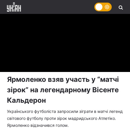
Ярмоленко взяв участь у “матчі
зірок” на легендарному Вісенте
Кальдерон
Українського футболіста запросили зіграти в матчі легенд
світового футболу проти зірок мадридського Атлетіко.
Ярмоленко відзначився голом.