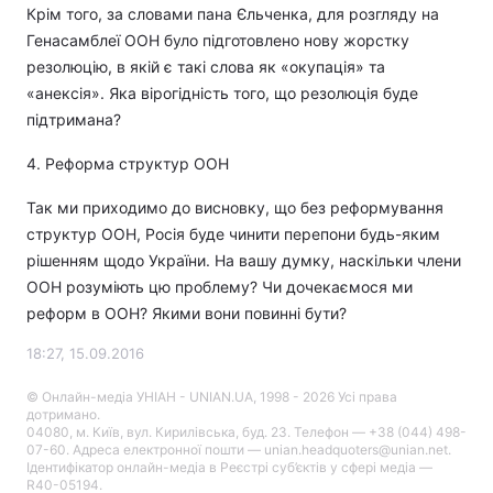
Крім того, за словами пана Єльченка, для розгляду на
Генасамблеї ООН було підготовлено нову жорстку
резолюцію, в якій є такі слова як «окупація» та
«анексія». Яка вірогідність того, що резолюція буде
Головна
Війна
підтримана?
Україна
Політика
4. Реформа структур ООН
Економіка
Світ
Так ми приходимо до висновку, що без реформування
структур ООН, Росія буде чинити перепони будь-яким
Спорт
Наука
рішенням щодо України. На вашу думку, наскільки члени
ООН розуміють цю проблему? Чи дочекаємося ми
Техно і зв'язок
Лайт
реформ в ООН? Якими вони повинні бути?
Зброя
Інциденти
18:27, 15.09.2016
Здоров'я
Туризм
© Онлайн-медіа УНІАН - UNIAN.UA, 1998 - 2026 Усі права
дотримано.
04080, м. Київ, вул. Кирилівська, буд. 23. Телефон — +38 (044) 498-
Цікавинки
Погода
07-60. Адреса електронної пошти — unian.headquoters@unian.net.
Ідентифікатор онлайн-медіа в Реєстрі суб’єктів у сфері медіа —
Екологія
Регіони
R40-05194.