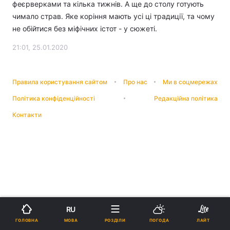
феєрверками та кілька тижнів. А ще до столу готують
чимало страв. Яке коріння мають усі ці традиції, та чому
не обійтися без міфічних істот - у сюжеті.
21:01, 25.01.2020
Правила користування сайтом
Про нас
Ми в соцмережах
Політика конфіденційності
Редакційна політика
Контакти
RU
МОВА
ГОЛОВНА
РОЗДІЛИ
ПОГОДА
ЛАЙТ