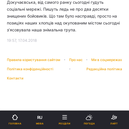
Докучаєвська, від самого ранку сьогодні гудуть
соціальні мережі. Пишуть ледь не про два десятки
знищених бойовиків. Що там було насправді, просто на
позиціях наших хлопців над окупованим містом сьогодні
з’ясовувала наша знімальна група.
19:57, 17.04.2018
Правила користування сайтом
Про нас
Ми в соцмережах
Політика конфіденційності
Редакційна політика
Контакти
RU
МОВА
ГОЛОВНА
РОЗДІЛИ
ПОГОДА
ЛАЙТ