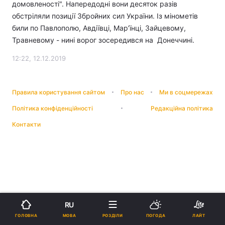
домовленості". Напередодні вони десяток разів
обстріляли позиції Збройних сил України. Із мінометів
били по Павлополю, Авдіївці, Мар’їнці, Зайцевому,
Травневому - нині ворог зосередився на Донеччині.
12:22, 12.12.2019
Правила користування сайтом
Про нас
Ми в соцмережах
Політика конфіденційності
Редакційна політика
Контакти
RU
МОВА
ГОЛОВНА
РОЗДІЛИ
ПОГОДА
ЛАЙТ