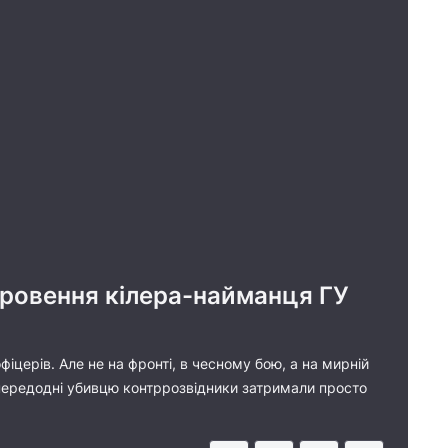
дкровення кілера-найманця ГУ
іцерів. Але не на фронті, в чесному бою, а на мирній
 Напередодні убивцю контррозвідники затримали просто