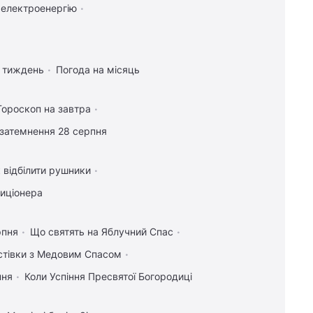
 електроенергію
а тиждень
Погода на місяць
Гороскоп на завтра
затемнення 28 серпня
 відбілити рушники
диціонера
рпня
Що святять на Яблучний Спас
истівки з Медовим Спасом
пня
Коли Успіння Пресвятої Богородиці