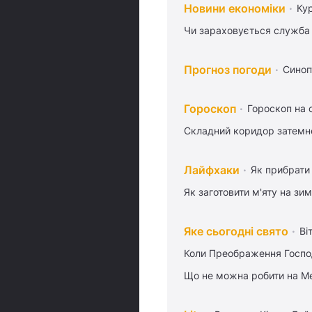
Новини економіки
Ку
Чи зараховується служба 
Прогноз погоди
Синоп
Гороскоп
Гороскоп на 
Складний коридор затемне
Лайфхаки
Як прибрати 
Як заготовити м'яту на зи
Яке сьогодні свято
Ві
Коли Преображення Госпо
Що не можна робити на Ме