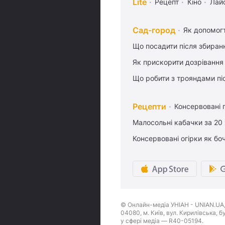
Lite
Рецепт
Кіно
Лай
Сад-город
Як допомог
Що посадити після збиран
Як прискорити дозрівання
Що робити з трояндами піс
Рецепти
Консервовані 
Малосольні кабачки за 20
Консервовані огірки як бо
© Онлайн-медіа УНІАН - UNIAN.UA, 
04080, м. Київ, вул. Кирилівська, 
у сфері медіа — R40-05194.