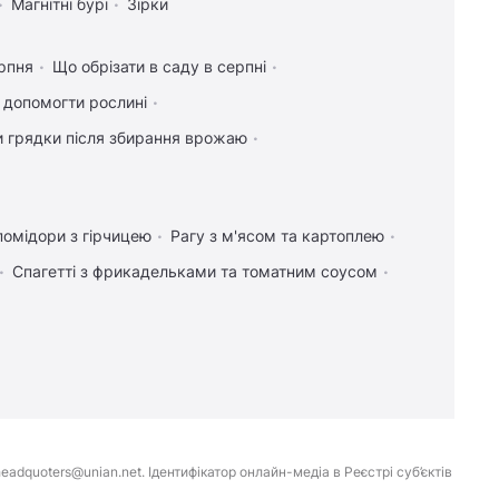
Магнітні бурі
Зірки
рпня
Що обрізати в саду в серпні
к допомогти рослині
и грядки після збирання врожаю
помідори з гірчицею
Рагу з м'ясом та картоплею
Спагетті з фрикадельками та томатним соусом
eadquoters@unian.net. Ідентифікатор онлайн-медіа в Реєстрі суб’єктів