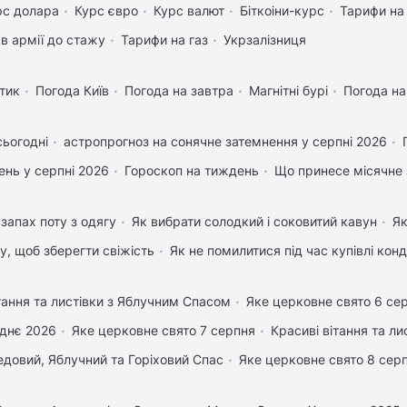
рс долара
Курс євро
Курс валют
Біткоіни-курс
Тарифи на
в армії до стажу
Тарифи на газ
Укрзалізниця
тик
Погода Київ
Погода на завтра
Магнітні бурі
Погода н
сьогодні
астропрогноз на сонячне затемнення у серпні 2026
нь у серпні 2026
Гороскоп на тиждень
Що принесе місячне 
запах поту з одягу
Як вибрати солодкий і соковитий кавун
Як
му, щоб зберегти свіжість
Як не помилитися під час купівлі кон
тання та листівки з Яблучним Спасом
Яке церковне свято 6 се
днє 2026
Яке церковне свято 7 серпня
Красиві вітання та л
довий, Яблучний та Горіховий Спас
Яке церковне свято 8 сер