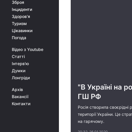
Зброя
Інциденти
Здоров'я
Туризм
Цікавинки
Погода
Відео з Youtube
Статті
Інтерв'ю
Думки
Лонгріди
"В Україні на 
Архів
ГШ РФ
Вакансії
Контакти
Росія створила своєрідні 
території України. Це стр
на гарячому.
20:32, 26.01.2020