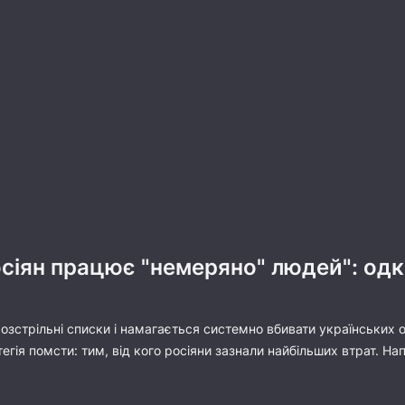
росіян працює "немеряно" людей": о
розстрільні списки і намагається системно вбивати українських оф
атегія помсти: тим, від кого росіяни зазнали найбільших втрат.