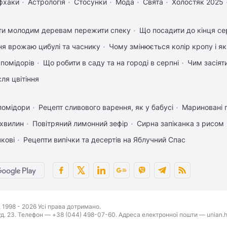
фхаки
Астрологія
Стосунки
Мода
Свята
Холостяк 2025
ти молодим деревам пережити спеку
Що посадити до кінця се
ня врожаю цибулі та часнику
Чому змінюється колір кропу і я
 помідорів
Що робити в саду та на городі в серпні
Чим засіят
ля цвітіння
помідори
Рецепт сливового варення, як у бабусі
Мариновані 
 хвилин
Повітряний лимонний зефір
Сирна запіканка з рисом
чкові
Рецепти випічки та десертів на Яблучний Спас
1998 - 2026 Усі права дотримано.
буд. 23. Телефон — +38 (044) 498-07-60. Адреса електронної пошти — unian.h