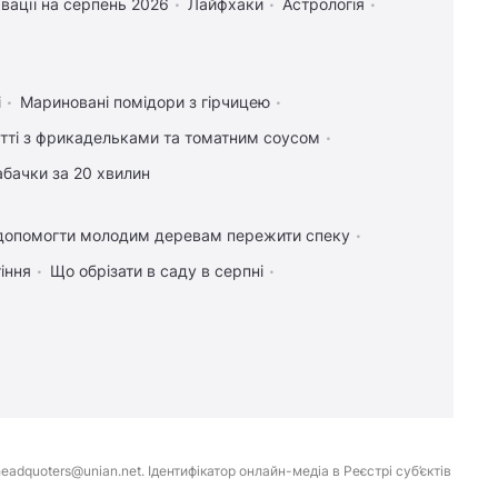
вації на серпень 2026
Лайфхаки
Астрологія
і
Мариновані помідори з гірчицею
тті з фрикадельками та томатним соусом
абачки за 20 хвилин
допомогти молодим деревам пережити спеку
іння
Що обрізати в саду в серпні
eadquoters@unian.net. Ідентифікатор онлайн-медіа в Реєстрі суб’єктів