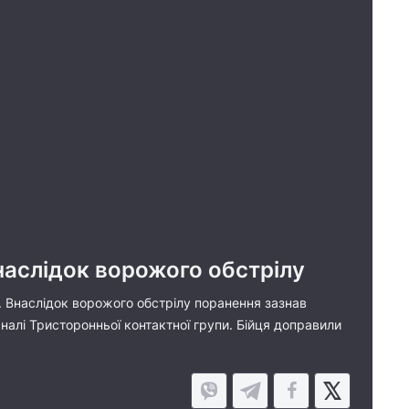
наслідок ворожого обстрілу
о. Внаслідок ворожого обстрілу поранення зазнав
налі Тристоронньої контактної групи. Бійця доправили