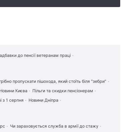
надбавки до пенсії ветеранам праці
трібно пропускати пішохода, який стоїть біля "зебри"
Новини Києва
Пільги та скидки пенсіонерам
і з 1 серпня
Новини Дніпра
урс
Чи зараховується служба в армії до стажу