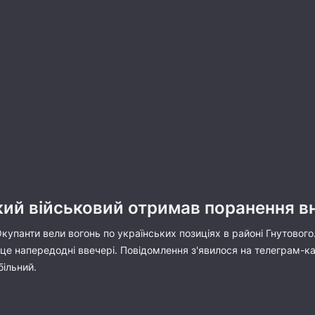
кий військовий отримав поранення в
купанти вели вогонь по українських позиціях в районі Гнутовог
 це напередодні ввечері. Повідомлення з'явилося на телеграм-ка
більний.