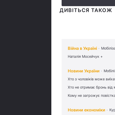
ДИВІТЬСЯ ТАКОЖ
Війна в Україні
Мобіліз
Наталія Мосейчук +
Новини України
Мобілі
Хто з чоловіків може виїх
Хто не отримає бронь від м
Кому не загрожує повістка
Новини економіки
Ку