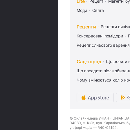
Lite
Рецепт
Магнітні бу
Мода
Свята
Рецепти
Рецепти випіч
Консервовані помідори
Рецепт сливового варення,
Сад-город
Що робити в
Що посадити після збиран
Чому змінюється колір кро
© Онлайн-медіа УНІАН - UNIAN.UA, 
04080, м. Київ, вул. Кирилівська, 
у сфері медіа — R40-05194.