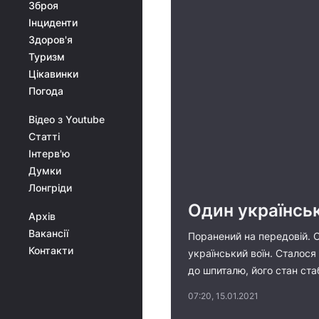
Зброя
Інциденти
Здоров'я
Туризм
Цікавинки
Погода
Відео з Youtube
Статті
Інтерв'ю
Думки
Лонгріди
Один українсь
Архів
Вакансії
Поранений на передовій. О
Контакти
український воїн. Сталося
до шпиталю, його стан ста
07:20, 15.01.2021