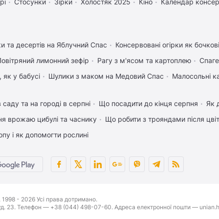
рі
Стосунки
Зірки
Холостяк 2025
Кіно
Календар консер
ки та десертів на Яблучний Спас
Консервовані огірки як бочков
Повітряний лимонний зефір
Рагу з м'ясом та картоплею
Спаге
 як у бабусі
Шулики з маком на Медовий Спас
Малосольні к
 саду та на городі в серпні
Що посадити до кінця серпня
Як 
ня врожаю цибулі та часнику
Що робити з трояндами після цвіт
пу і як допомогти рослині
1998 - 2026 Усі права дотримано.
буд. 23. Телефон — +38 (044) 498-07-60. Адреса електронної пошти — unian.h