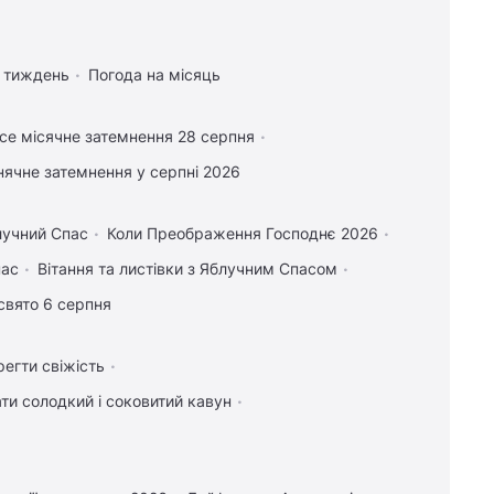
а тиждень
Погода на місяць
се місячне затемнення 28 серпня
нячне затемнення у серпні 2026
лучний Спас
Коли Преображення Господнє 2026
пас
Вітання та листівки з Яблучним Спасом
свято 6 серпня
регти свіжість
ти солодкий і соковитий кавун