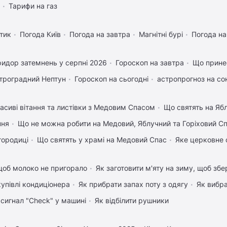
Тарифи на газ
тик
Погода Київ
Погода на завтра
Магнітні бурі
Погода н
идор затемнень у серпні 2026
Гороскоп на завтра
Що прине
троградний Нептун
Гороскоп на сьогодні
астропрогноз на со
асиві вітання та листівки з Медовим Спасом
Що святять на Яб
пня
Що не можна робити на Медовий, Яблучний та Горіховий С
городиці
Що святять у храмі на Медовий Спас
Яке церковне 
щоб молоко не пригорало
Як заготовити м'яту на зиму, щоб збе
купівлі кондиціонера
Як прибрати запах поту з одягу
Як вибра
 сигнал "Check" у машині
Як відбілити рушники