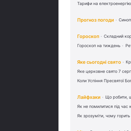
Тарифи на електроенергію
Прогноз погоди
Синоп
Гороскоп
Складний кор
Гороскоп на тиждень
Ре
Яке сьогодні свято
Кр
Яке церковне свято 7 сер
Коли Успіння Пресвятої Бо
Лайфхаки
Що робити, 
Як не помилитися під час 
Як зрозуміти, чому горить