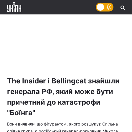
The Insider і Bellingcat знайшли
генерала РФ, який може бути
причетний до катастрофи
"Боїнга"
Вони виявили, що фігурантом, якого розшукує Спільна
слідча група, є російський генерал-полковник Микола