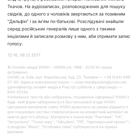
Ткачов. На аудіозаписах, розповсюджених для пошуку
свідків, до одного з чоловіків звертаються за позивним
"Дельфін" і за ім'ям по-батькові. Розслідувачі знайшли
серед російських генералів лише одного з такими
ініціалами й записали розмову з ним, аби отримати запис
голосу.
12:16, 08.12.2017
© Онлайн-медіа УНІАН - UNIAN.UA, 1998 - 2026 Усі права
дотримано.
04080, м. Київ, вул. Кирилівська, буд. 23. Телефон — +38 (044) 498-
07-60. Адреса електронної пошти — unian.headquoters@unian.net.
Ідентифікатор онлайн-медіа в Реєстрі суб’єктів у сфері медіа —
R40-05194.
Копіювання текстів або зображень, поширення інформації УНІАН у
будь-якій формі забороняється без письмової згоди УНІАН.
Цитування матеріалів сайту УНІАН дозволено за умови відкритого
для пошукових систем гіперпосилання на конкретний матеріал не
нижче другого абзацу. Матеріали з позначкою "Реклама", "НК",
"Актуально", "Точка зору", "Офіційно", "PR", "партнерський проект" і
в розділах "Вікно", "Особлива тема" публікуються на правах
реклами.