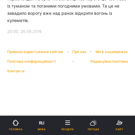
із туманом та поганими погодними умовами. Та це не
завадило ворогу вже над ранок відкрити вогонь із
кулеметів.
20:00, 26.09.2016
Правила користування сайтом
Про нас
Ми в соцмережах
Політика конфіденційності
Редакційна політика
Контакти
RU
МОВА
ГОЛОВНА
РОЗДІЛИ
ПОГОДА
ЛАЙТ