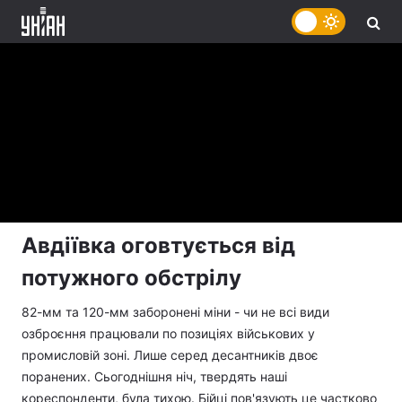
Авдіївка оговтується від
потужного обстрілу
82-мм та 120-мм заборонені міни - чи не всі види
озброєння працювали по позиціях військових у
промисловій зоні. Лише серед десантників двоє
поранених. Сьогоднішня ніч, твердять наші
кореспонденти, була тихою. Бійці пов'язують це частково