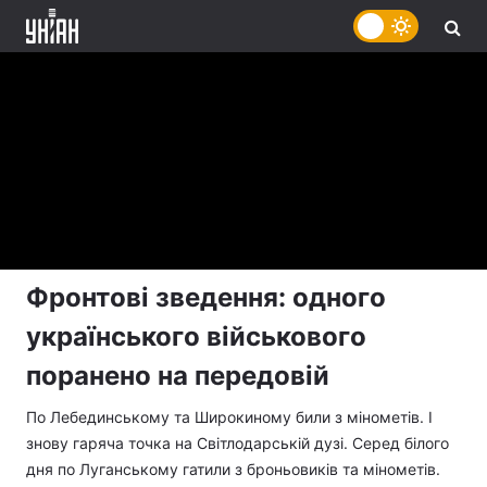
Фронтові зведення: одного
українського військового
поранено на передовій
По Лебединському та Широкиному били з мінометів. І
знову гаряча точка на Світлодарській дузі. Серед білого
дня по Луганському гатили з броньовиків та мінометів.