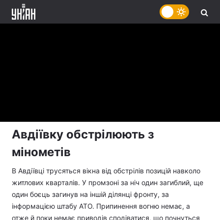
Авдіївку обстрілюють з
мінометів
В Авдіївці трусяться вікна від обстрілів позицій навколо
житлових кварталів. У промзоні за ніч один загиблий, ще
один боєць загинув на іншій ділянці фронту, за
інформацією штабу АТО. Припинення вогню немає, а
отже й поки немає приводів сподіватися, що почнуться