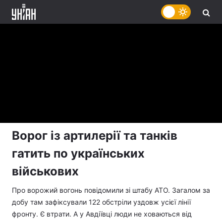
Ворог із артилерії та танків
гатить по українських
військових
Про ворожий вогонь повідомили зі штабу АТО. Загалом за
добу там зафіксували 122 обстріли уздовж усієї лінії
фронту. Є втрати. А у Авдіївці люди не ховаються від