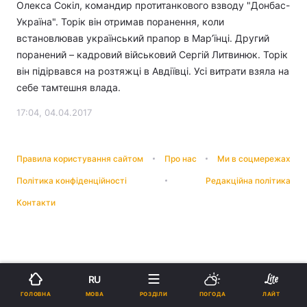
Олекса Сокіл, командир протитанкового взводу "Донбас-
Україна". Торік він отримав поранення, коли
встановлював український прапор в Мар’їнці. Другий
поранений – кадровий військовий Сергій Литвинюк. Торік
він підірвався на розтяжці в Авдіївці. Усі витрати взяла на
себе тамтешня влада.
17:04, 04.04.2017
Правила користування сайтом
Про нас
Ми в соцмережах
Політика конфіденційності
Редакційна політика
Контакти
RU
МОВА
ГОЛОВНА
РОЗДІЛИ
ПОГОДА
ЛАЙТ