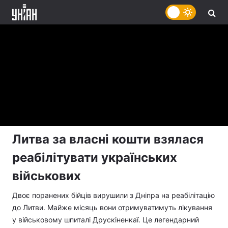
Литва за власні кошти взялася
реабілітувати українських
військових
Двоє поранених бійців вирушили з Дніпра на реабілітацію
до Литви. Майже місяць вони отримуватимуть лікування
у військовому шпиталі Друскіненкаї. Це легендарний