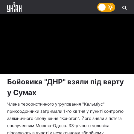
Бойовика "ДНР" взяли під варту
у Сумах
Члена терористичного угруповання "Кальміус"
прикордонники затримали 1-го квітня у пункті контролю
залізничного сполучення "Конотоп". Його зняли з потяга
сполученням Москва-Одеса. 33-річного чоловіка
підозрюють в участі у незаконному збройному