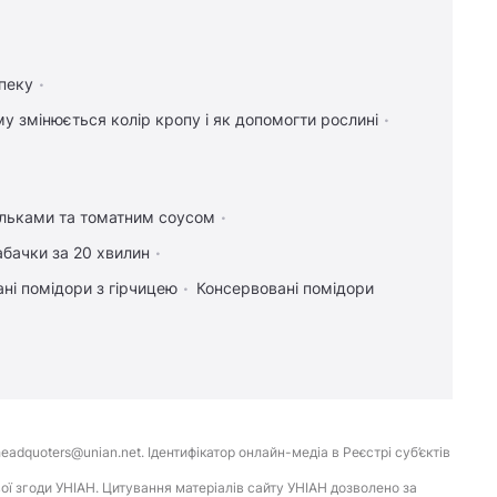
пеку
у змінюється колір кропу і як допомогти рослині
ельками та томатним соусом
абачки за 20 хвилин
ні помідори з гірчицею
Консервовані помідори
eadquoters@unian.net. Ідентифікатор онлайн-медіа в Реєстрі суб’єктів
ої згоди УНІАН. Цитування матеріалів сайту УНІАН дозволено за