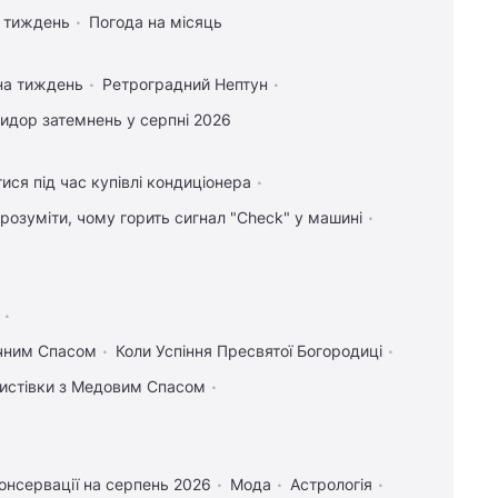
а тиждень
Погода на місяць
на тиждень
Ретроградний Нептун
идор затемнень у серпні 2026
ися під час купівлі кондиціонера
зрозуміти, чому горить сигнал "Check" у машині
учним Спасом
Коли Успіння Пресвятої Богородиці
 листівки з Медовим Спасом
онсервації на серпень 2026
Мода
Астрологія