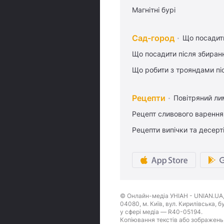
Магнітні бурі
Сад-город
Що посадити
Що посадити після збиран
Що робити з трояндами піс
Рецепти
Повітряний ли
Рецепт сливового варення,
Рецепти випічки та десерт
© Онлайн-медіа УНІАН - UNIAN.UA, 
04080, м. Київ, вул. Кирилівська, 
у сфері медіа — R40-05194.
Копіювання текстів або зображень,