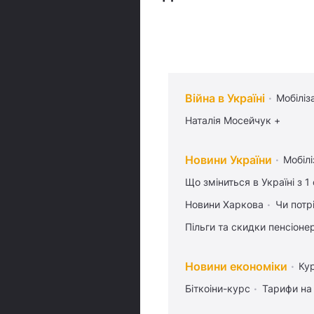
Війна в Україні
Мобіліз
Наталія Мосейчук +
Новини України
Мобілі
Що зміниться в Україні з 1
Новини Харкова
Чи потр
Пільги та скидки пенсіоне
Новини економіки
Ку
Біткоіни-курс
Тарифи на