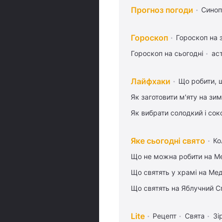
Прогноз погоди
Синоп
Гороскоп
Гороскоп на 
Гороскоп на сьогодні
ас
Лайфхаки
Що робити, 
Як заготовити м'яту на зи
Як вибрати солодкий і сок
Яке сьогодні свято
Ко
Що не можна робити на Ме
Що святять у храмі на Ме
Що святять на Яблучний С
Lite
Рецепт
Свята
Зі