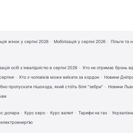
ація жінок у серпні 2026
Мобілізація у серпні 2026
Пільги та 
зація осіб з інвалідністю в серпні 2026
Хто не отримає бронь від
 серпня
Хто з чоловіків може виїхати за кордон
Новини Дніпр
ібно пропускати пішохода, який стоїть біля "зебри"
Новини Льв
рам
рс долара
Курс євро
Курс валют
Тарифи на газ
Укрзалізн
 електроенергію