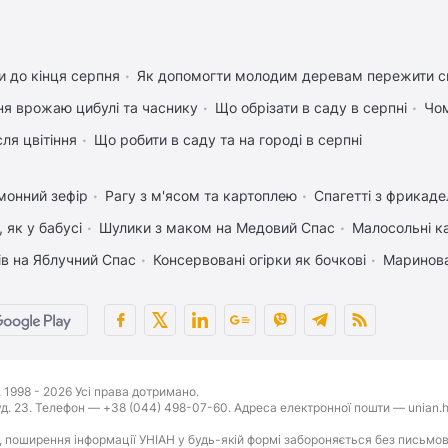
 до кінця серпня
Як допомогти молодим деревам пережити с
ня врожаю цибулі та часнику
Що обрізати в саду в серпні
Чом
ля цвітіння
Що робити в саду та на городі в серпні
монний зефір
Рагу з м'ясом та картоплею
Спагетті з фрикад
 як у бабусі
Шулики з маком на Медовий Спас
Малосольні к
ів на Яблучний Спас
Консервовані огірки як бочкові
Маринова
1998 - 2026 Усі права дотримано.
буд. 23. Телефон — +38 (044) 498-07-60. Адреса електронної пошти — unian.h
 поширення інформації УНІАН у будь-якій формі забороняється без письмов