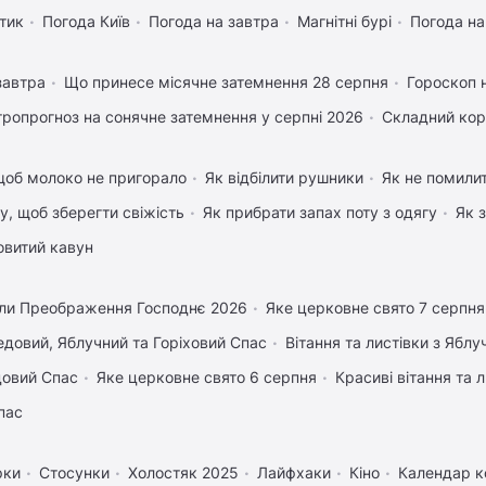
тик
Погода Київ
Погода на завтра
Магнітні бурі
Погода н
завтра
Що принесе місячне затемнення 28 серпня
Гороскоп 
тропрогноз на сонячне затемнення у серпні 2026
Складний кор
щоб молоко не пригорало
Як відбілити рушники
Як не помилит
му, щоб зберегти свіжість
Як прибрати запах поту з одягу
Як 
овитий кавун
ли Преображення Господнє 2026
Яке церковне свято 7 серпня
довий, Яблучний та Горіховий Спас
Вітання та листівки з Ябл
довий Спас
Яке церковне свято 6 серпня
Красиві вітання та
пас
рки
Стосунки
Холостяк 2025
Лайфхаки
Кіно
Календар к