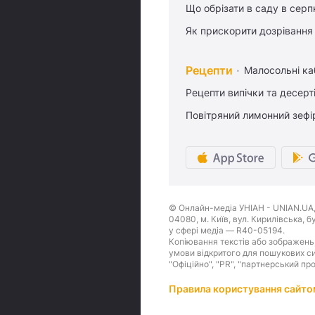
Що обрізати в саду в серп
Як прискорити дозрівання
Рецепти
Малосольні ка
Рецепти випічки та десерт
Повітряний лимонний зефі
© Онлайн-медіа УНІАН - UNIAN.UA, 
04080, м. Київ, вул. Кирилівська, 
у сфері медіа — R40-05194.
Копіювання текстів або зображень,
умови відкритого для пошукових си
"Офіційно", "PR", "партнерський пр
Правила користування сайто