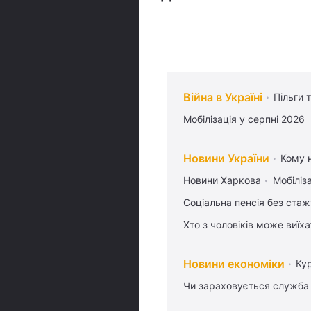
Війна в Україні
Пільги 
Мобілізація у серпні 2026
Новини України
Кому н
Новини Харкова
Мобіліза
Соціальна пенсія без стаж
Хто з чоловіків може виїх
Новини економіки
Ку
Чи зараховується служба 