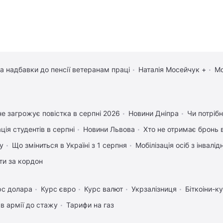
та надбавки до пенсії ветеранам праці
Наталія Мосейчук +
Мо
е загрожує повістка в серпні 2026
Новини Дніпра
Чи потрібн
ція студентів в серпні
Новини Львова
Хто не отримає бронь в
у
Що зміниться в Україні з 1 серпня
Мобілізація осіб з інвалі
ати за кордон
рс долара
Курс євро
Курс валют
Укрзалізниця
Біткоіни-к
в армії до стажу
Тарифи на газ