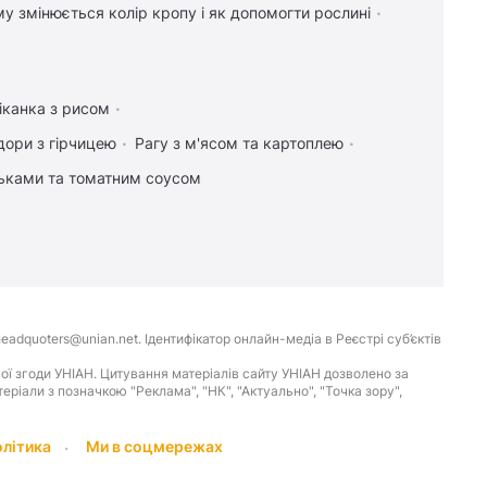
у змінюється колір кропу і як допомогти рослині
іканка з рисом
дори з гірчицею
Рагу з м'ясом та картоплею
льками та томатним соусом
eadquoters@unian.net. Ідентифікатор онлайн-медіа в Реєстрі суб’єктів
ої згоди УНІАН. Цитування матеріалів сайту УНІАН дозволено за
іали з позначкою "Реклама", "НК", "Актуально", "Точка зору",
олітика
Ми в соцмережах