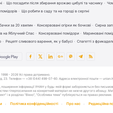
ні
Що посадити після збирання врожаю цибулі та часнику
Чом
 помідорів
Що робити в саду та на городі в серпні
бачки за 20 хвилин
Консервовані огірки як бочкові
Сирна зап
ів на Яблучний Спас
Консервовані помідори
Мариновані помі
р
Рецепт сливового варення, як у бабусі
Спагетті з фрикаде
1998 - 2026 Усі права дотримано.
буд. 23. Телефон — +38 (044) 498-07-60. Адреса електронної пошти — unian.h
 поширення інформації УНІАН у будь-якій формі забороняється без письмов
стем гіперпосилання на конкретний матеріал не нижче другого абзацу. Матер
оект" і в розділах "Вікно", "Особлива тема" публікуються на правах реклами.
м
Політика конфіденційності
Про нас
Редакційна п