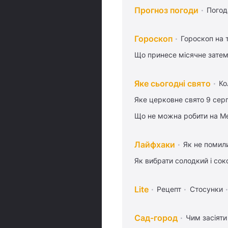
Прогноз погоди
Погод
Гороскоп
Гороскоп на
Що принесе місячне затем
Яке сьогодні свято
Ко
Яке церковне свято 9 сер
Що не можна робити на Ме
Лайфхаки
Як не помили
Як вибрати солодкий і сок
Lite
Рецепт
Стосунки
Сад-город
Чим засіяти