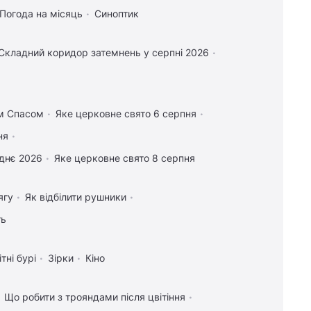
Погода на місяць
Синоптик
Складний коридор затемнень у серпні 2026
им Спасом
Яке церковне свято 6 серпня
ня
днє 2026
Яке церковне свято 8 серпня
ягу
Як відбілити рушники
ть
тні бурі
Зірки
Кіно
Що робити з трояндами після цвітіння