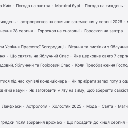
а Київ
Погода на завтра
Магнітні бурі
Погода на тиждень
 тиждень
астропрогноз на сонячне затемнення у серпні 2026
нення 28 серпня
Гороскоп на сьогодні
Гороскоп на завтра
ли Успіння Пресвятої Богородиці
Вітання та листівки з Яблучн
пня
Що святять на Яблучний Спас
Яке церковне свято 7 серп
довий, Яблучний та Горіховий Спас
Коли Преображення Госпо
тися під час купівлі кондиціонера
Як прибрати запах поту з од
овитий кавун
Як заготовити м'яту на зиму, щоб зберегти свіжіс
Лайфхаки
Астрологія
Холостяк 2025
Мода
Свята
Магні
 грядки після збирання врожаю
Що посадити до кінця серпня