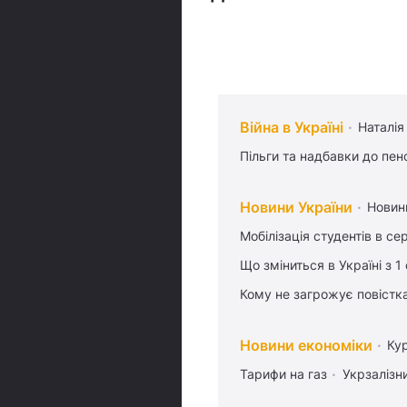
Війна в Україні
Наталія
Пільги та надбавки до пен
Новини України
Новин
Мобілізація студентів в се
Що зміниться в Україні з 1
Кому не загрожує повістка
Новини економіки
Ку
Тарифи на газ
Укрзалізн