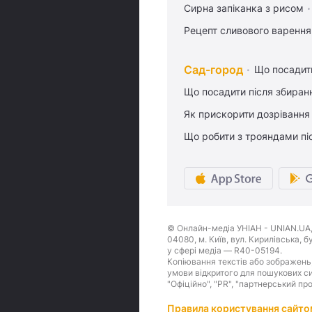
Сирна запіканка з рисом
Рецепт сливового варення,
Сад-город
Що посадити
Що посадити після збиран
Як прискорити дозрівання
Що робити з трояндами піс
© Онлайн-медіа УНІАН - UNIAN.UA, 
04080, м. Київ, вул. Кирилівська, 
у сфері медіа — R40-05194.
Копіювання текстів або зображень,
умови відкритого для пошукових си
"Офіційно", "PR", "партнерський пр
Правила користування сайто