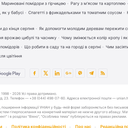
Мариновані помідори з гірчицею
Рагу з м'ясом та картоплею
 як у бабусі
Спагетті з фрикадельками та томатним соусом
 до кінця серпня
Як допомогти молодим деревам пережити с
ня врожаю цибулі та часнику
Чому змінюється колір кропу і я
 помідорів
Що робити в саду та на городі в серпні
Чим засіят
ля цвітіння
1998 - 2026 Усі права дотримано.
буд. 23. Телефон — +38 (044) 498-07-60. Адреса електронної пошти — unian.h
 поширення інформації УНІАН у будь-якій формі забороняється без письмов
стем гіперпосилання на конкретний матеріал не нижче другого абзацу. Матер
оект" і в розділах "Вікно", "Особлива тема" публікуються на правах реклами.
м
Політика конфіденційності
Про нас
Редакційна п