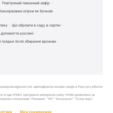
Повітряний лимонний зефір
Консервовані огірки як бочкові
пеку
Що обрізати в саду в серпні
к допомогти рослині
и грядки після збирання врожаю
eadquoters@unian.net. Ідентифікатор онлайн-медіа в Реєстрі суб’єктів
ої згоди УНІАН. Цитування матеріалів сайту УНІАН дозволено за
іали з позначкою "Реклама", "НК", "Актуально", "Точка зору",
олітика
Ми в соцмережах