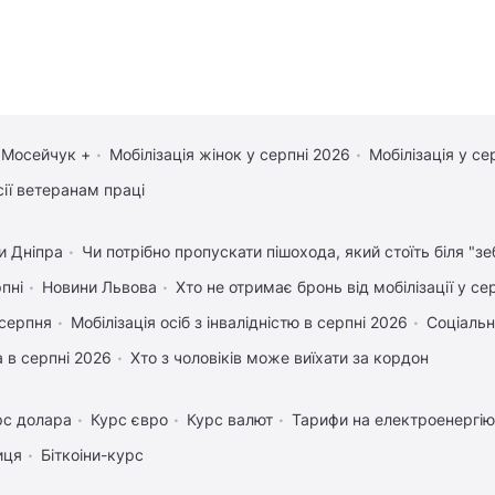
 Мосейчук +
Мобілізація жінок у серпні 2026
Мобілізація у се
сії ветеранам праці
и Дніпра
Чи потрібно пропускати пішохода, який стоїть біля "зе
рпні
Новини Львова
Хто не отримає бронь від мобілізації у се
 серпня
Мобілізація осіб з інвалідністю в серпні 2026
Соціальн
 в серпні 2026
Хто з чоловіків може виїхати за кордон
рс долара
Курс євро
Курс валют
Тарифи на електроенергію
иця
Біткоіни-курс