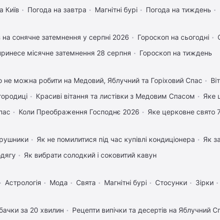
а Київ
Погода на завтра
Магнітні бурі
Погода на тиждень
 на сонячне затемнення у серпні 2026
Гороскоп на сьогодні
ринесе місячне затемнення 28 серпня
Гороскоп на тиждень
 не можна робити на Медовий, Яблучний та Горіховий Спас
Ві
городиці
Красиві вітання та листівки з Медовим Спасом
Яке 
пас
Коли Преображення Господнє 2026
Яке церковне свято 
 рушники
Як не помилитися під час купівлі кондиціонера
Як з
одягу
Як вибрати солодкий і соковитий кавун
Астрологія
Мода
Свята
Магнітні бурі
Стосунки
Зірки
бачки за 20 хвилин
Рецепти випічки та десертів на Яблучний С