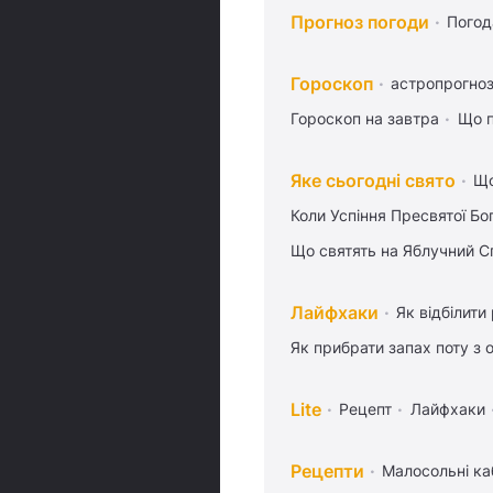
Прогноз погоди
Погод
Гороскоп
астропрогноз
Гороскоп на завтра
Що п
Яке сьогодні свято
Що
Коли Успіння Пресвятої Бо
Що святять на Яблучний С
Лайфхаки
Як відбілити
Як прибрати запах поту з 
Lite
Рецепт
Лайфхаки
Рецепти
Малосольні ка