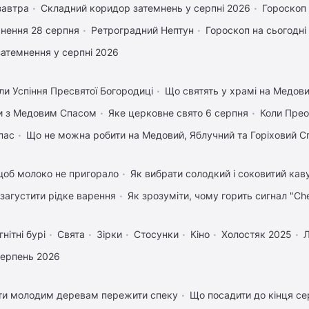
завтра
Складний коридор затемнень у серпні 2026
Гороскоп
нення 28 серпня
Ретроградний Нептун
Гороскоп на сьогодні
затемнення у серпні 2026
ли Успіння Пресвятої Богородиці
Що святять у храмі на Медов
вки з Медовим Спасом
Яке церковне свято 6 серпня
Коли Пре
пас
Що не можна робити на Медовий, Яблучний та Горіховий С
щоб молоко не пригорало
Як вибрати солодкий і соковитий кав
 загустити рідке варення
Як зрозуміти, чому горить сигнал "Ch
нітні бурі
Свята
Зірки
Стосунки
Кіно
Холостяк 2025
серпень 2026
ти молодим деревам пережити спеку
Що посадити до кінця се