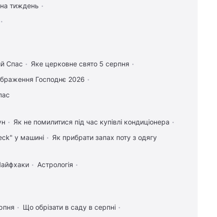
 на тиждень
ий Спас
Яке церковне свято 5 серпня
ображення Господнє 2026
пас
ун
Як не помилитися під час купівлі кондиціонера
eck" у машині
Як прибрати запах поту з одягу
Лайфхаки
Астрологія
рпня
Що обрізати в саду в серпні