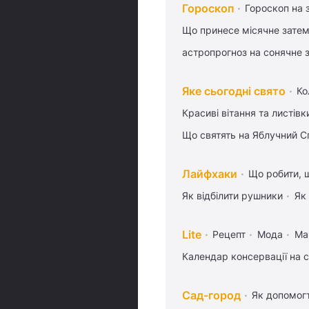
Гороскоп
Гороскоп на 
Що принесе місячне затем
астропрогноз на сонячне 
Яке сьогодні свято
Ко
Красиві вітання та листі
Що святять на Яблучний С
Лайфхаки
Що робити, 
Як відбілити рушники
Як
Lite
Рецепт
Мода
Маг
Календар консервації на 
Сад-город
Як допомог