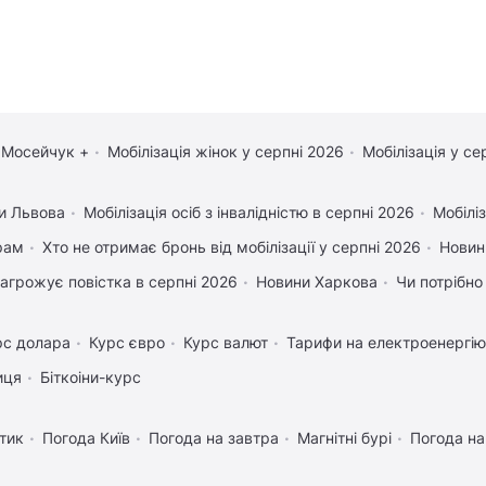
 Мосейчук +
Мобілізація жінок у серпні 2026
Мобілізація у се
и Львова
Мобілізація осіб з інвалідністю в серпні 2026
Мобіліз
рам
Хто не отримає бронь від мобілізації у серпні 2026
Новин
агрожує повістка в серпні 2026
Новини Харкова
Чи потрібно
рс долара
Курс євро
Курс валют
Тарифи на електроенергію
иця
Біткоіни-курс
тик
Погода Київ
Погода на завтра
Магнітні бурі
Погода н