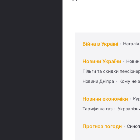
Війна в Україні
Наталія
Новини України
Новин
Пільги та скидки пенсіоне
Новини Дніпра
Кому не з
Новини економіки
Ку
Тарифи на газ
Укрзалізн
Прогноз погоди
Синоп