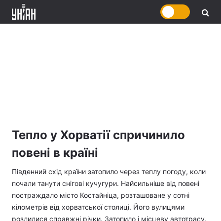
Тепло у Хорватії спричинило
повені в країні
Південний схід країни затопило через теплу погоду, коли
почали танути снігові кучугури. Найсильніше від повені
постраждало місто Костайніца, розташоване у сотні
кілометрів від хорватської столиці. Його вулицями
розлилися справжні річки. Затопило і місцеву автотрасу.