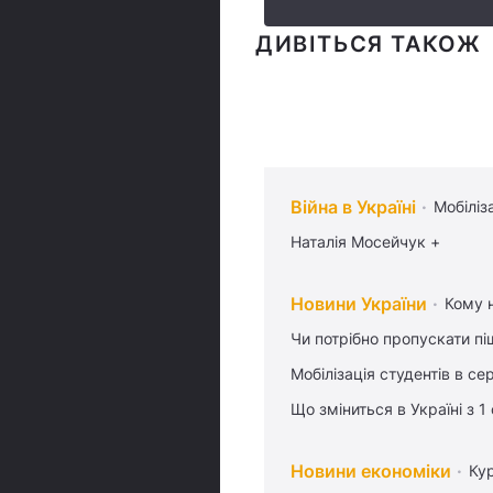
ДИВІТЬСЯ ТАКОЖ
Війна в Україні
Мобіліз
Наталія Мосейчук +
Новини України
Кому н
Чи потрібно пропускати піш
Мобілізація студентів в се
Що зміниться в Україні з 1
Новини економіки
Ку