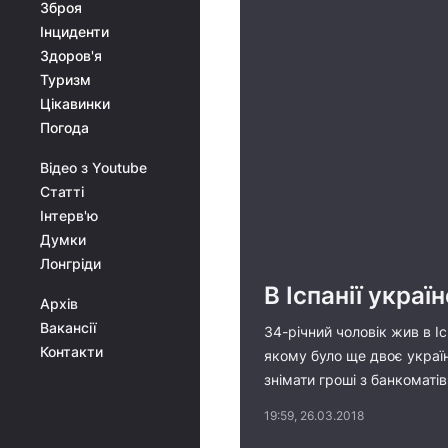
Зброя
Інциденти
Здоров'я
Туризм
Цікавинки
Погода
Відео з Youtube
Статті
Інтерв'ю
Думки
Лонгріди
В Іспанії укра
Архів
Вакансії
34-річний чоловік жив в І
Контакти
якому було ще двоє украї
знімати гроші з банкоматі
19:59, 26.03.2018