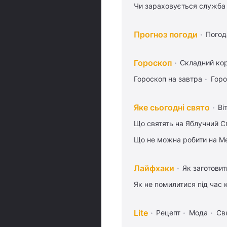
Чи зараховується служба 
Прогноз погоди
Погод
Гороскоп
Складний кор
Гороскоп на завтра
Горо
Яке сьогодні свято
Ві
Що святять на Яблучний С
Що не можна робити на Ме
Лайфхаки
Як заготовит
Як не помилитися під час 
Lite
Рецепт
Мода
Св