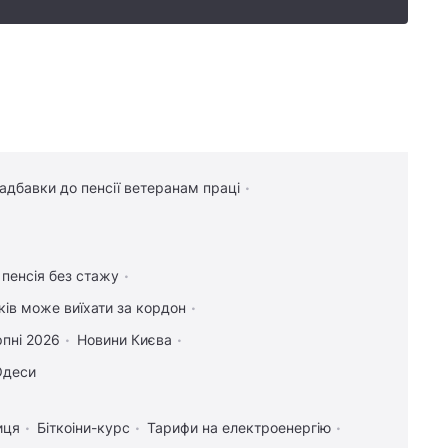
надбавки до пенсії ветеранам праці
 пенсія без стажу
іків може виїхати за кордон
рпні 2026
Новини Києва
Одеси
иця
Біткоіни-курс
Тарифи на електроенергію