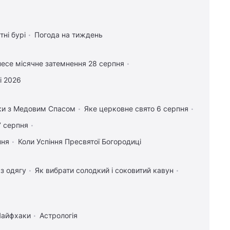
тні бурі
Погода на тиждень
есе місячне затемнення 28 серпня
і 2026
вки з Медовим Спасом
Яке церковне свято 6 серпня
7 серпня
пня
Коли Успіння Пресвятої Богородиці
 з одягу
Як вибрати солодкий і соковитий кавун
Лайфхаки
Астрологія