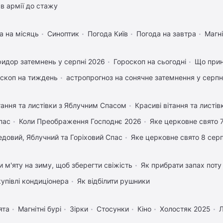
в армії до стажу
а на місяць
Синоптик
Погода Київ
Погода на завтра
Магні
идор затемнень у серпні 2026
Гороскоп на сьогодні
Що прин
скоп на тиждень
астропрогноз на сонячне затемнення у серпн
тання та листівки з Яблучним Спасом
Красиві вітання та листі
пас
Коли Преображення Господнє 2026
Яке церковне свято 
довий, Яблучний та Горіховий Спас
Яке церковне свято 8 сер
и м'яту на зиму, щоб зберегти свіжість
Як прибрати запах поту
купівлі кондиціонера
Як відбілити рушники
ята
Магнітні бурі
Зірки
Стосунки
Кіно
Холостяк 2025