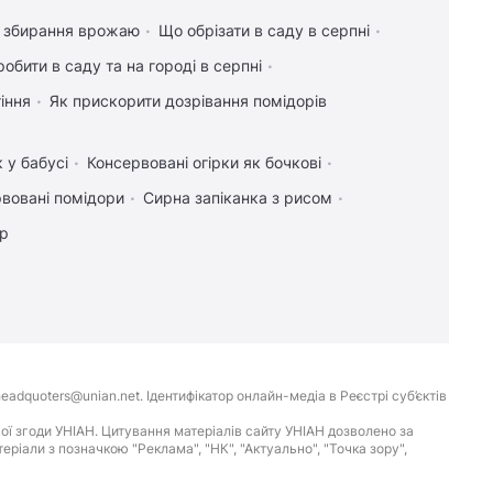
я збирання врожаю
Що обрізати в саду в серпні
обити в саду та на городі в серпні
іння
Як прискорити дозрівання помідорів
 у бабусі
Консервовані огірки як бочкові
вовані помідори
Сирна запіканка з рисом
ір
eadquoters@unian.net. Ідентифікатор онлайн-медіа в Реєстрі суб’єктів
ої згоди УНІАН. Цитування матеріалів сайту УНІАН дозволено за
іали з позначкою "Реклама", "НК", "Актуально", "Точка зору",