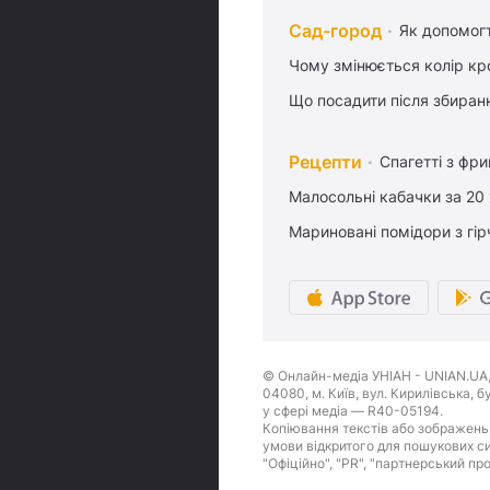
Сад-город
Як допомог
Чому змінюється колір кро
Що посадити після збиран
Рецепти
Спагетті з фр
Малосольні кабачки за 20
Мариновані помідори з гі
© Онлайн-медіа УНІАН - UNIAN.UA, 
04080, м. Київ, вул. Кирилівська, 
у сфері медіа — R40-05194.
Копіювання текстів або зображень,
умови відкритого для пошукових си
"Офіційно", "PR", "партнерський пр