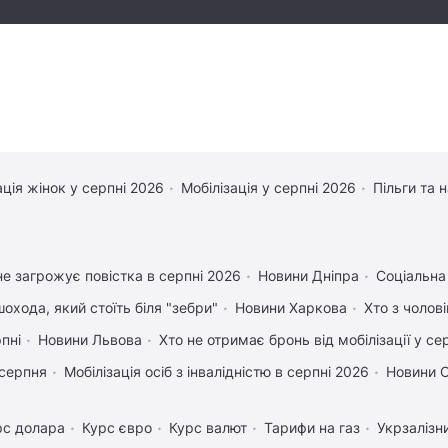
ація жінок у серпні 2026
Мобілізація у серпні 2026
Пільги та 
е загрожує повістка в серпні 2026
Новини Дніпра
Соціальна
охода, який стоїть біля "зебри"
Новини Харкова
Хто з чолов
рпні
Новини Львова
Хто не отримає бронь від мобілізації у се
 серпня
Мобілізація осіб з інвалідністю в серпні 2026
Новини 
рс долара
Курс євро
Курс валют
Тарифи на газ
Укрзалізн