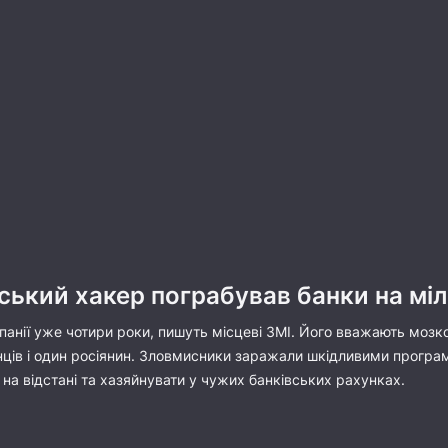
їнський хакер пограбував банки на мі
спанії уже чотири роки, пишуть місцеві ЗМІ. Його вважають моз
нців і один росіянин. Зловмисники заражали шкідливими програм
в на відстані та хазяйнувати у чужих банківських рахунках.