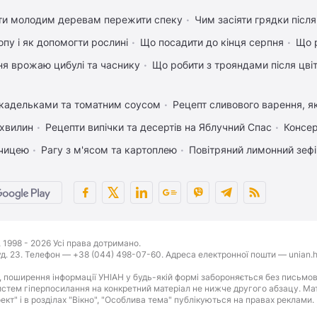
ти молодим деревам пережити спеку
Чим засіяти грядки післ
пу і як допомогти рослині
Що посадити до кінця серпня
Що р
ня врожаю цибулі та часнику
Що робити з трояндами після цвіт
икадельками та томатним соусом
Рецепт сливового варення, як
 хвилин
Рецепти випічки та десертів на Яблучний Спас
Консер
рчицею
Рагу з м'ясом та картоплею
Повітряний лимонний зеф
1998 - 2026 Усі права дотримано.
буд. 23. Телефон — +38 (044) 498-07-60. Адреса електронної пошти — unian.h
 поширення інформації УНІАН у будь-якій формі забороняється без письмов
стем гіперпосилання на конкретний матеріал не нижче другого абзацу. Матер
оект" і в розділах "Вікно", "Особлива тема" публікуються на правах реклами.