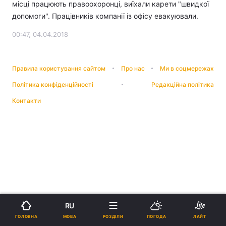
місці працюють правоохоронці, виїхали карети "швидкої
допомоги". Працівників компанії із офісу евакуювали.
00:47, 04.04.2018
Правила користування сайтом
Про нас
Ми в соцмережах
Політика конфіденційності
Редакційна політика
Контакти
RU
МОВА
ГОЛОВНА
РОЗДІЛИ
ПОГОДА
ЛАЙТ