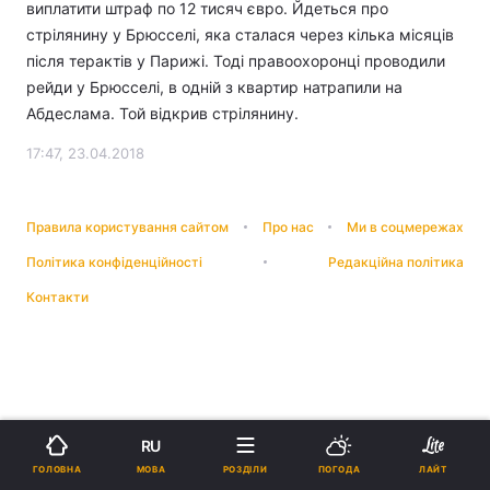
виплатити штраф по 12 тисяч євро. Йдеться про
стрілянину у Брюсселі, яка сталася через кілька місяців
після терактів у Парижі. Тоді правоохоронці проводили
рейди у Брюсселі, в одній з квартир натрапили на
Абдеслама. Той відкрив стрілянину.
17:47, 23.04.2018
Правила користування сайтом
Про нас
Ми в соцмережах
Політика конфіденційності
Редакційна політика
Контакти
RU
МОВА
ГОЛОВНА
РОЗДІЛИ
ПОГОДА
ЛАЙТ