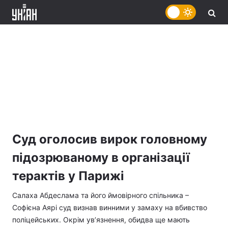
Суд оголосив вирок головному
підозрюваному в організації
терактів у Парижі
Салаха Абдеслама та його ймовірного спільника –
Софієна Аярі суд визнав винними у замаху на вбивство
поліцейських. Окрім ув’язнення, обидва ще мають