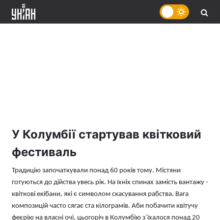
У Колумбії стартував квітковий
фестиваль
Традицію започаткували понад 60 років тому. Містяни
готуються до дійства увесь рік. На їхніх спинах замість вантажу -
квіткові екібани, які є символом скасування рабства. Вага
композицій часто сягає ста кілограмів. Аби побачити квітучу
феєрію на власні очі, цьогоріч в Колумбію з`їхалося понад 20