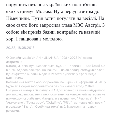
порушить питання українських політв'язнів,
яких утримує Москва. Ну а перед візитом до
Німеччини, Путін встиг погуляти на весіллі. На
своє свято його запросила глава МЗС Австрії. З
собою він привіз баяни, контрабас та казачий
хор. І танцював з молодою.
20:22, 18.08.2018
© Онлайн-медіа УНІАН - UNIAN.UA, 1998 - 2026 Усі права
дотримано.
04080, м. Київ, вул. Кирилівська, буд. 23. Телефон — +38 (044) 498-
07-60. Адреса електронної пошти — unian.headquoters@unian.net.
Ідентифікатор онлайн-медіа в Реєстрі суб’єктів у сфері медіа —
R40-05194.
Копіювання текстів або зображень, поширення інформації УНІАН у
будь-якій формі забороняється без письмової згоди УНІАН.
Цитування матеріалів сайту УНІАН дозволено за умови відкритого
для пошукових систем гіперпосилання на конкретний матеріал не
нижче другого абзацу. Матеріали з позначкою "Реклама", "НК",
"Актуально", "Точка зору", "Офіційно", "PR", "партнерський проект" і
в розділах "Вікно", "Особлива тема" публікуються на правах
реклами.