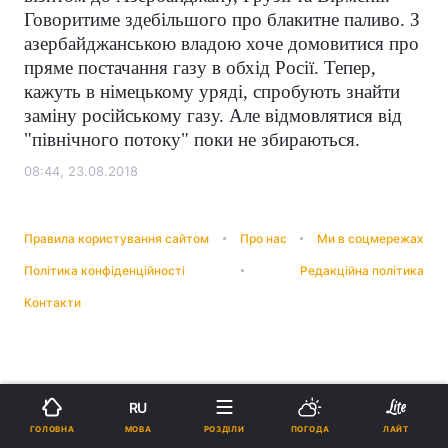
Говоритиме здебільшого про блакитне паливо. З
азербайджанською владою хоче домовитися про
пряме постачання газу в обхід Росії. Тепер,
кажуть в німецькому уряді, спробують знайти
заміну російському газу. Але відмовлятися від
"північного потоку" поки не збираються.
08:44, 23.08.2018
Правила користування сайтом
Про нас
Ми в соцмережах
Політика конфіденційності
Редакційна політика
Контакти
RU
МОВА
ГОЛОВНА
РОЗДІЛИ
ПОГОДА
ЛАЙТ