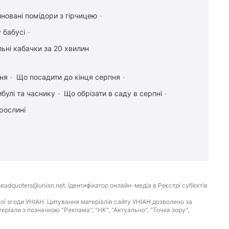
новані помідори з гірчицею
 бабусі
ьні кабачки за 20 хвилин
ння
Що посадити до кінця серпня
булі та часнику
Що обрізати в саду в серпні
рослині
eadquoters@unian.net. Ідентифікатор онлайн-медіа в Реєстрі суб’єктів
ої згоди УНІАН. Цитування матеріалів сайту УНІАН дозволено за
іали з позначкою "Реклама", "НК", "Актуально", "Точка зору",