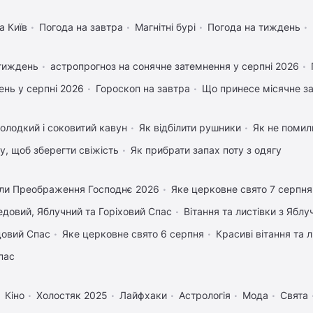
а Київ
Погода на завтра
Магнітні бурі
Погода на тиждень
 тиждень
астропрогноз на сонячне затемнення у серпні 2026
нь у серпні 2026
Гороскоп на завтра
Що принесе місячне з
олодкий і соковитий кавун
Як відбілити рушники
Як не помили
му, щоб зберегти свіжість
Як прибрати запах поту з одягу
ли Преображення Господнє 2026
Яке церковне свято 7 серпня
довий, Яблучний та Горіховий Спас
Вітання та листівки з Ябл
довий Спас
Яке церковне свято 6 серпня
Красиві вітання та
пас
Кіно
Холостяк 2025
Лайфхаки
Астрологія
Мода
Свята