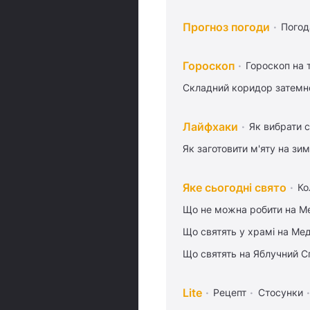
Прогноз погоди
Погод
Гороскоп
Гороскоп на
Складний коридор затемне
Лайфхаки
Як вибрати с
Як заготовити м'яту на зи
Яке сьогодні свято
Ко
Що не можна робити на Ме
Що святять у храмі на Ме
Що святять на Яблучний С
Lite
Рецепт
Стосунки