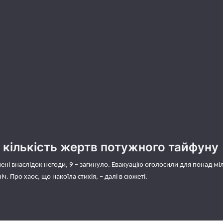
а кількість жертв потужного тайфуну
ні внаслідок негоди, 9 – загинуло. Евакуацію оголосили для понад міл
ніч. Про хаос, що накоїла стихія, – далі в сюжеті.