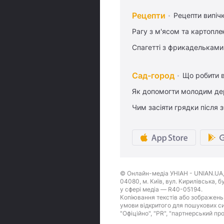
Рецепти
Рецепти випіч
Рагу з м'ясом та картопл
Спагетті з фрикадельками
Сад-город
Що робити в
Як допомогти молодим де
Чим засіяти грядки після
© Онлайн-медіа УНІАН - UNIAN.UA, 
04080, м. Київ, вул. Кирилівська, 
у сфері медіа — R40-05194.
Копіювання текстів або зображень,
умови відкритого для пошукових си
"Офіційно", "PR", "партнерський пр