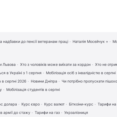
та надбавки до пенсії ветеранам праці
Наталія Мосейчук +
Мо
и Львова
Хто з чоловіків може виїхати за кордон
Хто не отрим
ся в Україні з 1 серпня
Мобілізація осіб з інвалідністю в серпні
 в серпні 2026
Новини Дніпра
Чи потрібно пропускати пішоход
у
Мобілізація студентів в серпні
рс долара
Курс євро
Курс валют
Біткоіни-курс
Тарифи на
в армії до стажу
Тарифи на газ
Укрзалізниця