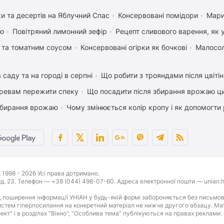
ки та десертів на Яблучний Спас
Консервовані помідори
Мари
ею
Повітряний лимонний зефір
Рецепт сливового варення, як у
 та томатним соусом
Консервовані огірки як бочкові
Малосол
 саду та на городі в серпні
Що робити з трояндами після цвіті
ревам пережити спеку
Що посадити після збирання врожаю ци
 збирання врожаю
Чому змінюється колір кропу і як допомогти 
1998 - 2026 Усі права дотримано.
буд. 23. Телефон — +38 (044) 498-07-60. Адреса електронної пошти — unian.h
 поширення інформації УНІАН у будь-якій формі забороняється без письмов
стем гіперпосилання на конкретний матеріал не нижче другого абзацу. Матер
оект" і в розділах "Вікно", "Особлива тема" публікуються на правах реклами.