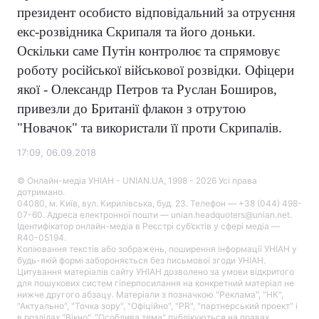
президент особисто відповідальний за отруєння
екс-розвідника Скрипаля та його доньки.
Оскільки саме Путін контролює та спрямовує
роботу російської військової розвідки. Офіцери
якої - Олександр Петров та Руслан Боширов,
привезли до Британії флакон з отрутою
"Новачок" та використали її проти Скрипалів.
17:09, 06.09.2018
© Онлайн-медіа УНІАН - UNIAN.UA, 1998 - 2026 Усі права
дотримано.
04080, м. Київ, вул. Кирилівська, буд. 23. Телефон — +38 (044) 498-
07-60. Адреса електронної пошти — unian.headquoters@unian.net.
Ідентифікатор онлайн-медіа в Реєстрі суб’єктів у сфері медіа —
R40-05194.
Копіювання текстів або зображень, поширення інформації УНІАН у
будь-якій формі забороняється без письмової згоди УНІАН.
Цитування матеріалів сайту УНІАН дозволено за умови відкритого
для пошукових систем гіперпосилання на конкретний матеріал не
нижче другого абзацу. Матеріали з позначкою "Реклама", "НК",
"Актуально", "Точка зору", "Офіційно", "PR", "партнерський проект" і
в розділах "Вікно", "Особлива тема" публікуються на правах