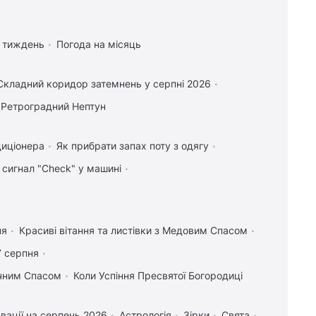
а тиждень
Погода на місяць
Складний коридор затемнень у серпні 2026
Ретроградний Нептун
диціонера
Як прибрати запах поту з одягу
 сигнал "Check" у машині
ня
Красиві вітання та листівки з Медовим Спасом
7 серпня
учним Спасом
Коли Успіння Пресвятої Богородиці
вації на серпень 2026
Астрологія
Зірки
Свята