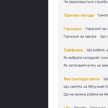
Чи зараховується служба 
Прогноз погоди
Синоп
Гороскоп
Гороскоп на 
Гороскоп на завтра
Що п
Лайфхаки
Що робити, 
Як вибрати солодкий і сок
Як заготовити м'яту на зи
Яке сьогодні свято
Що
Що святять на Яблучний С
Що не можна робити на Ме
Lite
Рецепт
Стосунки