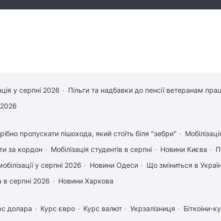
ація у серпні 2026
Пільги та надбавки до пенсії ветеранам прац
 2026
рібно пропускати пішохода, який стоїть біля "зебри"
Мобілізаці
ати за кордон
Мобілізація студентів в серпні
Новини Києва
П
обілізації у серпні 2026
Новини Одеси
Що зміниться в Україн
 в серпні 2026
Новини Харкова
рс долара
Курс євро
Курс валют
Укрзалізниця
Біткоіни-к