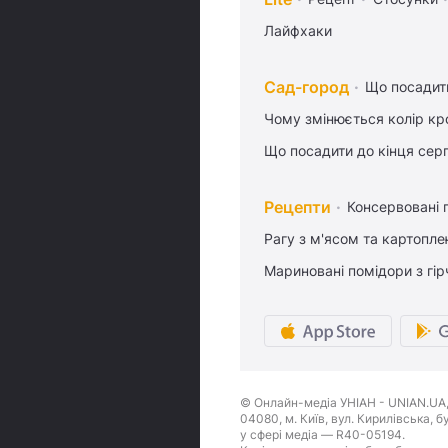
Лайфхаки
Сад-город
Що посадити
Чому змінюється колір кро
Що посадити до кінця сер
Рецепти
Консервовані 
Рагу з м'ясом та картопл
Мариновані помідори з гі
© Онлайн-медіа УНІАН - UNIAN.UA, 
04080, м. Київ, вул. Кирилівська, 
у сфері медіа — R40-05194.