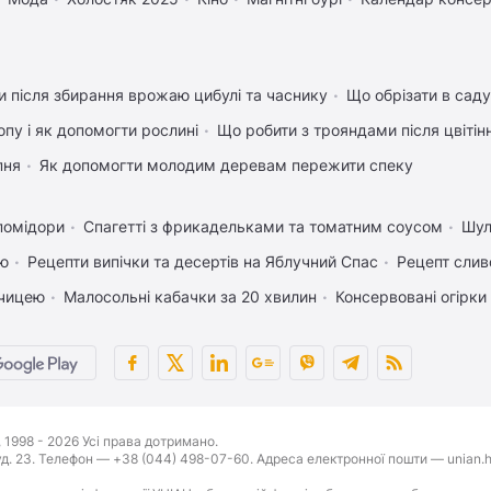
 після збирання врожаю цибулі та часнику
Що обрізати в саду
пу і як допомогти рослині
Що робити з трояндами після цвітін
пня
Як допомогти молодим деревам пережити спеку
помідори
Спагетті з фрикадельками та томатним соусом
Шул
ею
Рецепти випічки та десертів на Яблучний Спас
Рецепт слив
рчицею
Малосольні кабачки за 20 хвилин
Консервовані огірки 
1998 - 2026 Усі права дотримано.
буд. 23. Телефон — +38 (044) 498-07-60. Адреса електронної пошти — unian.h