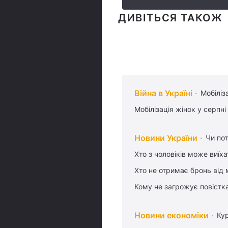
ДИВІТЬСЯ ТАКОЖ
Війна в Україні
Мобіліз
Мобілізація жінок у серпні
Новини України
Чи пот
Хто з чоловіків може виїх
Хто не отримає бронь від м
Кому не загрожує повістка
Новини економіки
Ку