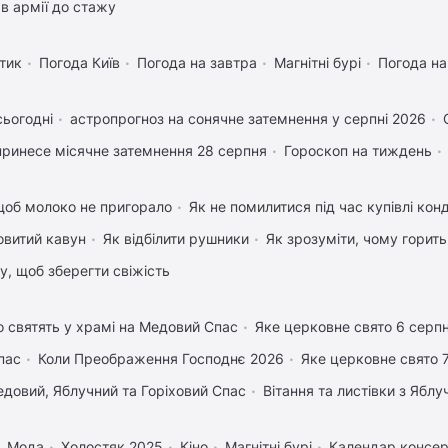
в армії до стажу
тик
Погода Київ
Погода на завтра
Магнітні бурі
Погода н
сьогодні
астропрогноз на сонячне затемнення у серпні 2026
ринесе місячне затемнення 28 серпня
Гороскоп на тиждень
щоб молоко не пригорало
Як не помилитися під час купівлі кон
овитий кавун
Як відбілити рушники
Як зрозуміти, чому горить
му, щоб зберегти свіжість
 святять у храмі на Медовий Спас
Яке церковне свято 6 серп
пас
Коли Преображення Господнє 2026
Яке церковне свято 
довий, Яблучний та Горіховий Спас
Вітання та листівки з Ябл
Мода
Холостяк 2025
Кіно
Магнітні бурі
Календар консер