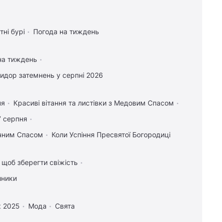
тні бурі
Погода на тиждень
на тиждень
идор затемнень у серпні 2026
ня
Красиві вітання та листівки з Медовим Спасом
7 серпня
учним Спасом
Коли Успіння Пресвятої Богородиці
, щоб зберегти свіжість
шники
к 2025
Мода
Свята