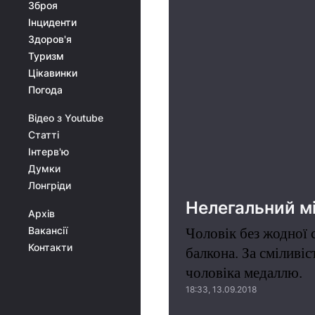
Зброя
Інциденти
Здоров'я
Туризм
Цікавинки
Погода
Відео з Youtube
Статті
Інтерв'ю
Думки
Лонгріди
Нелегальний мі
Архів
Вакансії
Чоловік без жодної 
Контакти
балкона. За сміливі
чоловіка медаллю.
18:33, 13.09.2018