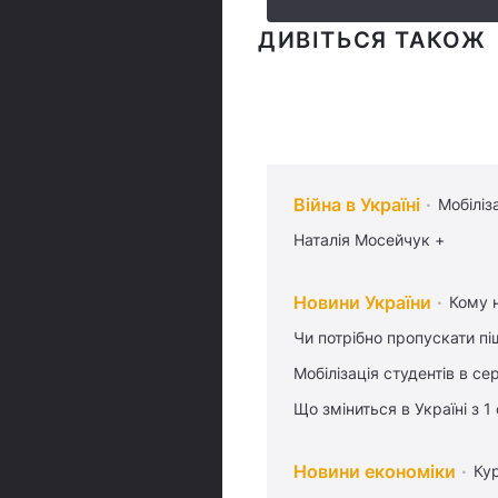
ДИВІТЬСЯ ТАКОЖ
Війна в Україні
Мобіліз
Наталія Мосейчук +
Новини України
Кому н
Чи потрібно пропускати піш
Мобілізація студентів в се
Що зміниться в Україні з 1
Новини економіки
Ку