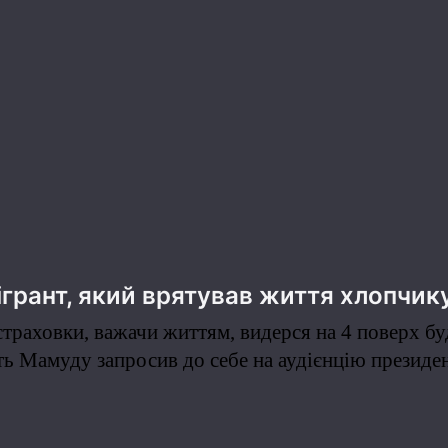
грант, який врятував життя хлопчик
страховки, важачи життям, видерся на 4 поверх буд
сть Мамуду запросив до себе на аудієнцію президе