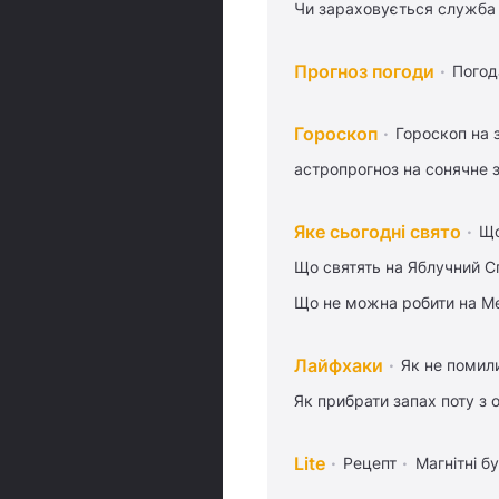
Чи зараховується служба 
Прогноз погоди
Погод
Гороскоп
Гороскоп на 
астропрогноз на сонячне 
Яке сьогодні свято
Що
Що святять на Яблучний С
Що не можна робити на Ме
Лайфхаки
Як не помили
Як прибрати запах поту з 
Lite
Рецепт
Магнітні бу