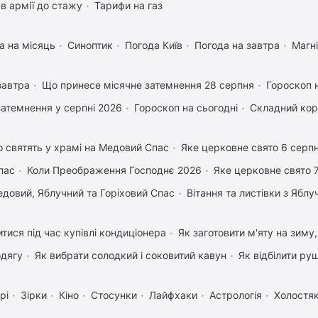
в армії до стажу
Тарифи на газ
а на місяць
Синоптик
Погода Київ
Погода на завтра
Магні
завтра
Що принесе місячне затемнення 28 серпня
Гороскоп 
затемнення у серпні 2026
Гороскоп на сьогодні
Складний кор
 святять у храмі на Медовий Спас
Яке церковне свято 6 серп
пас
Коли Преображення Господнє 2026
Яке церковне свято 
довий, Яблучний та Горіховий Спас
Вітання та листівки з Ябл
тися під час купівлі кондиціонера
Як заготовити м'яту на зиму
одягу
Як вибрати солодкий і соковитий кавун
Як відбілити ру
рі
Зірки
Кіно
Стосунки
Лайфхаки
Астрологія
Холостя