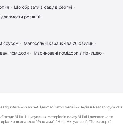
рпня
Що обрізати в саду в серпні
к допомогти рослині
им соусом
Малосольні кабачки за 20 хвилин
вані помідори
Мариновані помідори з гірчицею
eadquoters@unian.net. Ідентифікатор онлайн-медіа в Реєстрі суб’єктів
ої згоди УНІАН. Цитування матеріалів сайту УНІАН дозволено за
іали з позначкою "Реклама", "НК", "Актуально", "Точка зору",