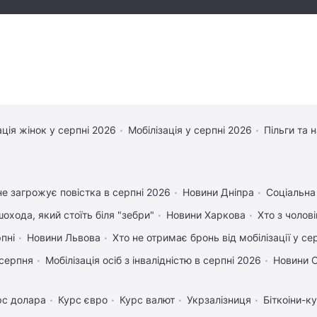
ація жінок у серпні 2026
Мобілізація у серпні 2026
Пільги та 
е загрожує повістка в серпні 2026
Новини Дніпра
Соціальна
охода, який стоїть біля "зебри"
Новини Харкова
Хто з чолов
рпні
Новини Львова
Хто не отримає бронь від мобілізації у се
 серпня
Мобілізація осіб з інвалідністю в серпні 2026
Новини 
рс долара
Курс євро
Курс валют
Укрзалізниця
Біткоіни-к