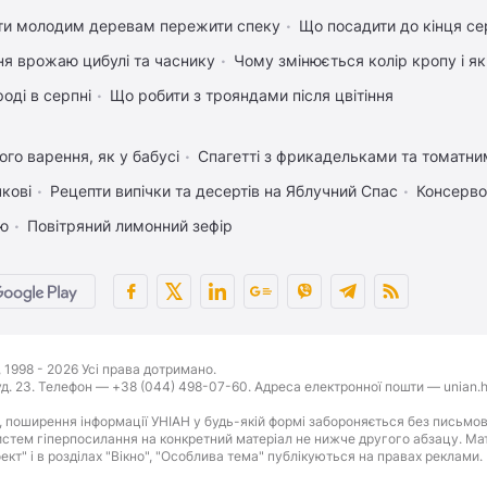
ти молодим деревам пережити спеку
Що посадити до кінця се
ня врожаю цибулі та часнику
Чому змінюється колір кропу і я
оді в серпні
Що робити з трояндами після цвітіння
го варення, як у бабусі
Спагетті з фрикадельками та томатн
чкові
Рецепти випічки та десертів на Яблучний Спас
Консерво
ею
Повітряний лимонний зефір
1998 - 2026 Усі права дотримано.
буд. 23. Телефон — +38 (044) 498-07-60. Адреса електронної пошти — unian.h
 поширення інформації УНІАН у будь-якій формі забороняється без письмов
стем гіперпосилання на конкретний матеріал не нижче другого абзацу. Матер
оект" і в розділах "Вікно", "Особлива тема" публікуються на правах реклами.