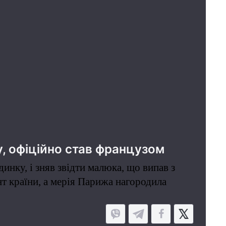
у, офіційно став французом
инку, і зняв звідти малюка, що випав з
нт країни, а мерія Парижа нагородила