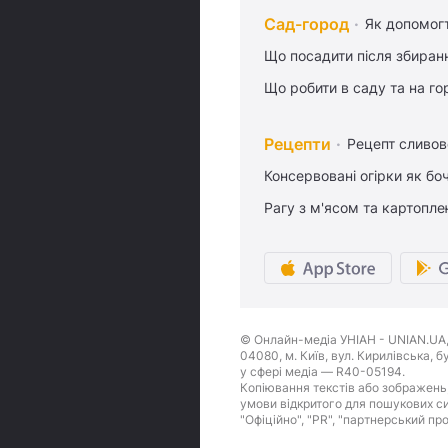
Сад-город
Як допомог
Що посадити після збиран
Що робити в саду та на гор
Рецепти
Рецепт сливово
Консервовані огірки як бо
Рагу з м'ясом та картопл
© Онлайн-медіа УНІАН - UNIAN.UA, 
04080, м. Київ, вул. Кирилівська, 
у сфері медіа — R40-05194.
Копіювання текстів або зображень,
умови відкритого для пошукових си
"Офіційно", "PR", "партнерський пр