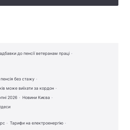
надбавки до пенсії ветеранам праці
 пенсія без стажу
іків може виїхати за кордон
рпні 2026
Новини Києва
Одеси
урс
Тарифи на електроенергію