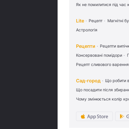
Як не помилитися під час 
Lite
Рецепт
Магнітні бу
Астрологія
Рецепти
Рецепти випіч
Консервовані помідори
Рецепт сливового варення,
Сад-город
Що робити в
Що посадити після збиран
Чому змінюється колір кро