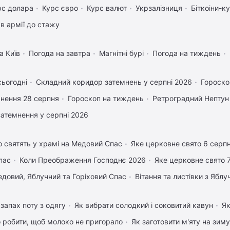
рс долара
Курс євро
Курс валют
Укрзалізниця
Біткоіни-к
в армії до стажу
а Київ
Погода на завтра
Магнітні бурі
Погода на тиждень
сьогодні
Складний коридор затемнень у серпні 2026
Гороско
нення 28 серпня
Гороскоп на тиждень
Ретроградний Нептун
затемнення у серпні 2026
 святять у храмі на Медовий Спас
Яке церковне свято 6 серп
пас
Коли Преображення Господнє 2026
Яке церковне свято 
довий, Яблучний та Горіховий Спас
Вітання та листівки з Ябл
запах поту з одягу
Як вибрати солодкий і соковитий кавун
Як
 робити, щоб молоко не пригорало
Як заготовити м'яту на зиму