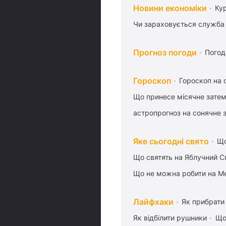
Новини економіки
Ку
Чи зараховується служба 
Прогноз погоди
Погод
Гороскоп
Гороскоп на 
Що принесе місячне затем
астропрогноз на сонячне 
Яке сьогодні свято
Що
Що святять на Яблучний С
Що не можна робити на Ме
Лайфхаки
Як прибрати 
Як відбілити рушники
Що