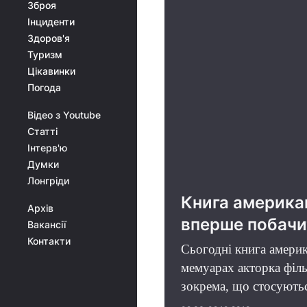
Зброя
Інциденти
Здоров'я
Туризм
Цікавинки
Погода
Відео з Youtube
Статті
Інтерв'ю
Думки
Лонгріди
Книга американ
Архів
вперше побачи
Вакансії
Контакти
Сьогодні книга амери
мемуарах акторка філь
зокрема, що стосуютьс