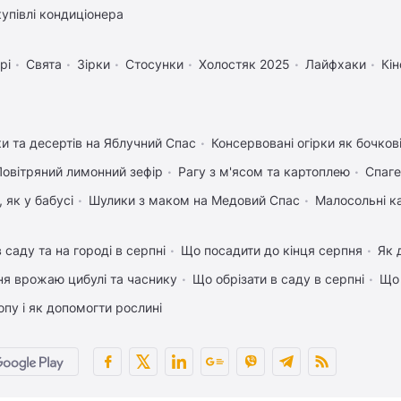
купівлі кондиціонера
рі
Свята
Зірки
Стосунки
Холостяк 2025
Лайфхаки
Кін
ки та десертів на Яблучний Спас
Консервовані огірки як бочков
Повітряний лимонний зефір
Рагу з м'ясом та картоплею
Спаге
 як у бабусі
Шулики з маком на Медовий Спас
Малосольні к
 саду та на городі в серпні
Що посадити до кінця серпня
Як 
ня врожаю цибулі та часнику
Що обрізати в саду в серпні
Що 
пу і як допомогти рослині