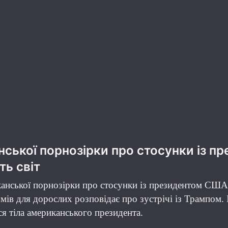
ської порнозірки про стосунки із п
ть світ
канської порнозірки про стосунки із президентом СШ
мів для дорослих розповідає про зустрічі із Трампом. І
я тіла американського президента.