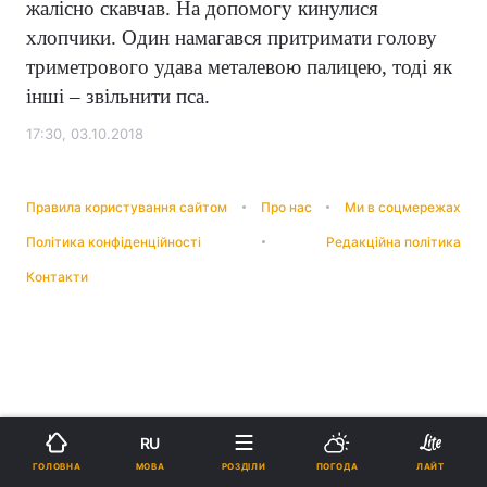
жалісно скавчав. На допомогу кинулися
хлопчики. Один намагався притримати голову
триметрового удава металевою палицею, тоді як
інші – звільнити пса.
17:30, 03.10.2018
Правила користування сайтом
Про нас
Ми в соцмережах
Політика конфіденційності
Редакційна політика
Контакти
RU
МОВА
ГОЛОВНА
РОЗДІЛИ
ПОГОДА
ЛАЙТ