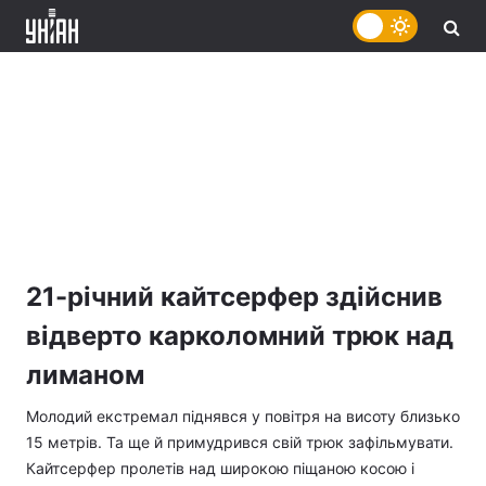
21-річний кайтсерфер здійснив
відверто карколомний трюк над
лиманом
Молодий екстремал піднявся у повітря на висоту близько
15 метрів. Та ще й примудрився свій трюк зафільмувати.
Кайтсерфер пролетів над широкою піщаною косою і