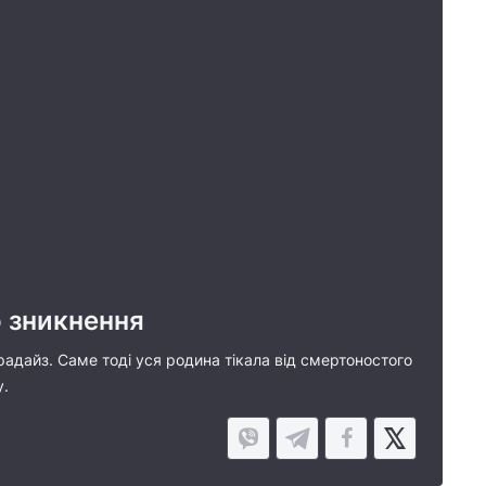
 зникнення
арадайз. Саме тоді уся родина тікала від смертоностого
у.