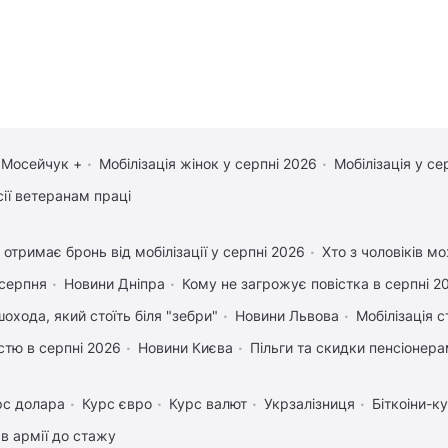
 Мосейчук +
Мобілізація жінок у серпні 2026
Мобілізація у се
сії ветеранам праці
 отримає бронь від мобілізації у серпні 2026
Хто з чоловіків м
 серпня
Новини Дніпра
Кому не загрожує повістка в серпні 2
охода, який стоїть біля "зебри"
Новини Львова
Мобілізація с
істю в серпні 2026
Новини Києва
Пільги та скидки пенсіонер
рс долара
Курс євро
Курс валют
Укрзалізниця
Біткоіни-к
в армії до стажу