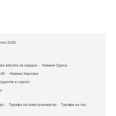
рпні 2026
оже виїхати за кордон
Новини Одеси
026
Новини Харкова
тудентів в серпні
ам
урс
Тарифи на електроенергію
Тарифи на газ