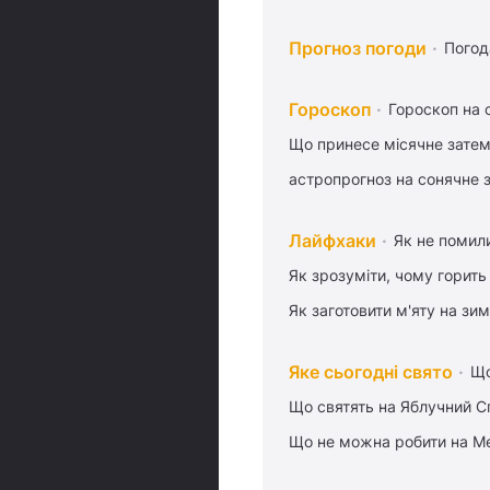
Прогноз погоди
Погод
Гороскоп
Гороскоп на 
Що принесе місячне затем
астропрогноз на сонячне 
Лайфхаки
Як не помили
Як зрозуміти, чому горить
Як заготовити м'яту на зи
Яке сьогодні свято
Що
Що святять на Яблучний С
Що не можна робити на Ме