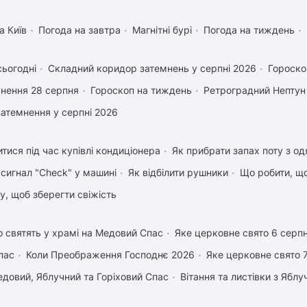
а Київ
Погода на завтра
Магнітні бурі
Погода на тиждень
сьогодні
Складний коридор затемнень у серпні 2026
Гороско
нення 28 серпня
Гороскоп на тиждень
Ретроградний Нептун
затемнення у серпні 2026
тися під час купівлі кондиціонера
Як прибрати запах поту з од
 сигнал "Check" у машині
Як відбілити рушники
Що робити, щ
му, щоб зберегти свіжість
 святять у храмі на Медовий Спас
Яке церковне свято 6 серп
пас
Коли Преображення Господнє 2026
Яке церковне свято 
довий, Яблучний та Горіховий Спас
Вітання та листівки з Ябл