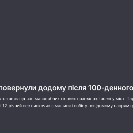
повернули додому після 100-денного
стон зник під час масштабних лісових пожеж цієї осені у місті П
зі 12-річний пес вискочив з машини і побіг у невідомому напрямк