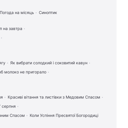
Погода на місяць
Синоптик
п на завтра
ягу
Як вибрати солодкий і соковитий кавун
об молоко не пригорало
ня
Красиві вітання та листівки з Медовим Спасом
7 серпня
учним Спасом
Коли Успіння Пресвятої Богородиці