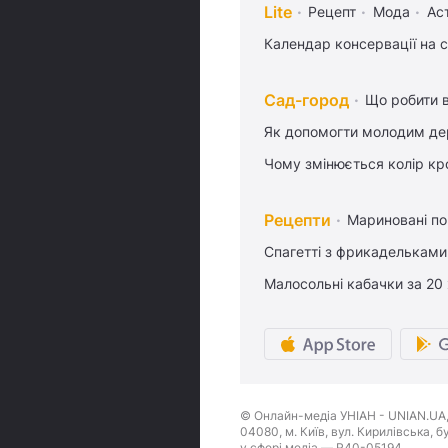
Lite
Рецепт
Мода
Ас
Календар консервації на 
Сад-город
Що робити в
Як допомогти молодим де
Чому змінюється колір кро
Рецепти
Мариновані по
Спагетті з фрикадельками
Малосольні кабачки за 20
© Онлайн-медіа УНІАН - UNIAN.UA, 
04080, м. Київ, вул. Кирилівська, 
у сфері медіа — R40-05194.