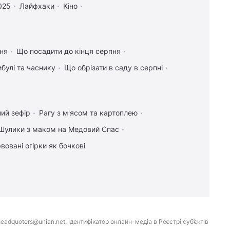
025
Лайфхаки
Кіно
ння
Що посадити до кінця серпня
булі та часнику
Що обрізати в саду в серпні
ий зефір
Рагу з м'ясом та картоплею
Шулики з маком на Медовий Спас
вовані огірки як бочкові
eadquoters@unian.net. Ідентифікатор онлайн-медіа в Реєстрі суб’єктів