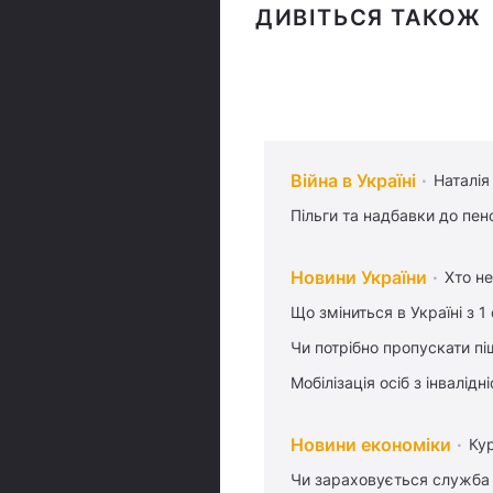
ДИВІТЬСЯ ТАКОЖ
Війна в Україні
Наталія
Пільги та надбавки до пен
Новини України
Хто не
Що зміниться в Україні з 1
Чи потрібно пропускати піш
Мобілізація осіб з інвалідн
Новини економіки
Ку
Чи зараховується служба 