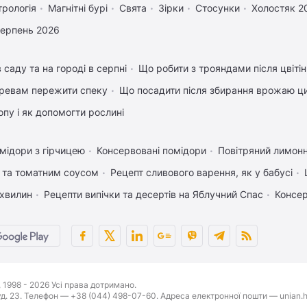
трологія
Магнітні бурі
Свята
Зірки
Стосунки
Холостяк 2
серпень 2026
 саду та на городі в серпні
Що робити з трояндами після цвіті
ревам пережити спеку
Що посадити після збирання врожаю ци
пу і як допомогти рослині
мідори з гірчицею
Консервовані помідори
Повітряний лимонн
 та томатним соусом
Рецепт сливового варення, як у бабусі
 хвилин
Рецепти випічки та десертів на Яблучний Спас
Консер
1998 - 2026 Усі права дотримано.
буд. 23. Телефон — +38 (044) 498-07-60. Адреса електронної пошти — unian.h