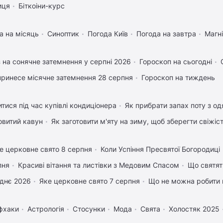
иця
Біткоіни-курс
а на місяць
Синоптик
Погода Київ
Погода на завтра
Магні
 на сонячне затемнення у серпні 2026
Гороскоп на сьогодні
ринесе місячне затемнення 28 серпня
Гороскоп на тиждень
тися під час купівлі кондиціонера
Як прибрати запах поту з од
овитий кавун
Як заготовити м'яту на зиму, щоб зберегти свіжіс
е церковне свято 8 серпня
Коли Успіння Пресвятої Богородиці
пня
Красиві вітання та листівки з Медовим Спасом
Що святят
днє 2026
Яке церковне свято 7 серпня
Що не можна робити 
фхаки
Астрологія
Стосунки
Мода
Свята
Холостяк 2025