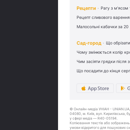
Рецепти
Рагу з м'ясом
Рецепт сливового варення,
Малосольні кабачки за 20
Сад-город
Що обрізати
Чому змінюється колір кро
Чим засіяти грядки після
Що посадити до кінця сер
© Онлайн-медіа УНІАН - UNIAN.UA, 
04080, м. Київ, вул. Кирилівська, 
у сфері медіа — R40-05194.
Копіювання текстів або зображень,
умови відкритого для пошукових си