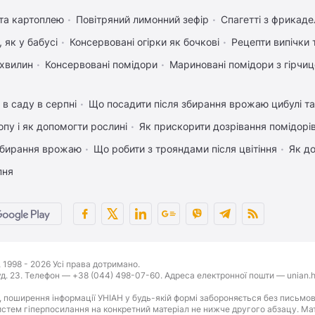
 та картоплею
Повітряний лимонний зефір
Спагетті з фрикад
 як у бабусі
Консервовані огірки як бочкові
Рецепти випічки 
 хвилин
Консервовані помідори
Мариновані помідори з гірчи
 в саду в серпні
Що посадити після збирання врожаю цибулі т
пу і як допомогти рослині
Як прискорити дозрівання помідорі
 збирання врожаю
Що робити з трояндами після цвітіння
Як д
пня
1998 - 2026 Усі права дотримано.
буд. 23. Телефон — +38 (044) 498-07-60. Адреса електронної пошти — unian.h
 поширення інформації УНІАН у будь-якій формі забороняється без письмов
стем гіперпосилання на конкретний матеріал не нижче другого абзацу. Матер