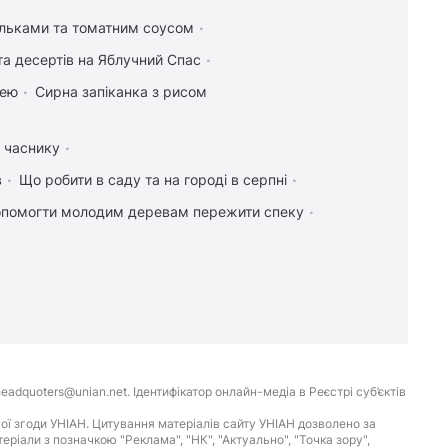
ельками та томатним соусом
та десертів на Яблучний Спас
цею
Сирна запіканка з рисом
а часнику
в
Що робити в саду та на городі в серпні
опомогти молодим деревам пережити спеку
eadquoters@unian.net. Ідентифікатор онлайн-медіа в Реєстрі суб’єктів
ої згоди УНІАН. Цитування матеріалів сайту УНІАН дозволено за
іали з позначкою "Реклама", "НК", "Актуально", "Точка зору",