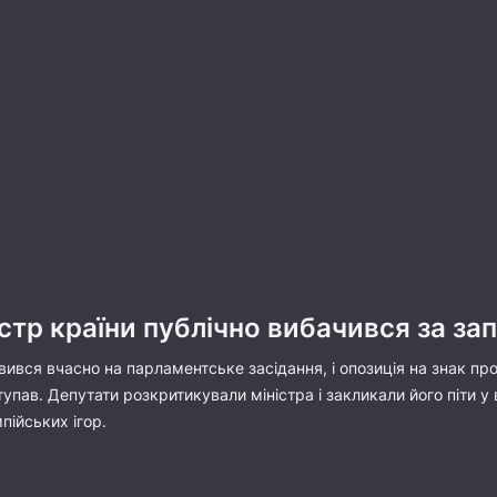
стр країни публічно вибачився за зап
ився вчасно на парламентське засідання, і опозиція на знак пр
иступав. Депутати розкритикували міністра і закликали його піти
пійських ігор.