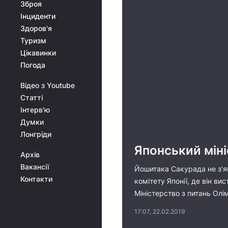
Зброя
Інциденти
Здоров'я
Туризм
Цікавинки
Погода
Відео з Youtube
Статті
Інтерв'ю
Думки
Лонгріди
Японський міні
Архів
Вакансії
Йошитака Сакурада не з’яв
Контакти
комітету Японії, де він в
Міністерство з питань Олім
17:07, 22.02.2019