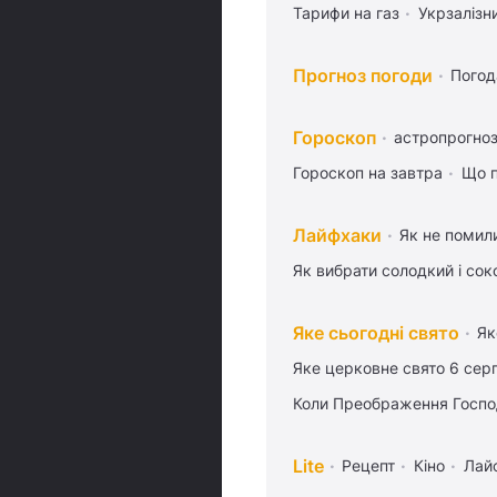
Тарифи на газ
Укрзалізн
Прогноз погоди
Погод
Гороскоп
астропрогноз
Гороскоп на завтра
Що п
Лайфхаки
Як не помили
Як вибрати солодкий і сок
Яке сьогодні свято
Як
Яке церковне свято 6 сер
Коли Преображення Госпо
Lite
Рецепт
Кіно
Лай