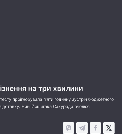
ізнення на три хвилини
отесту проігнорувала п'яти годинну зустріч бюджетного
 у відставку. Нині Йошитака Сакурада очолює