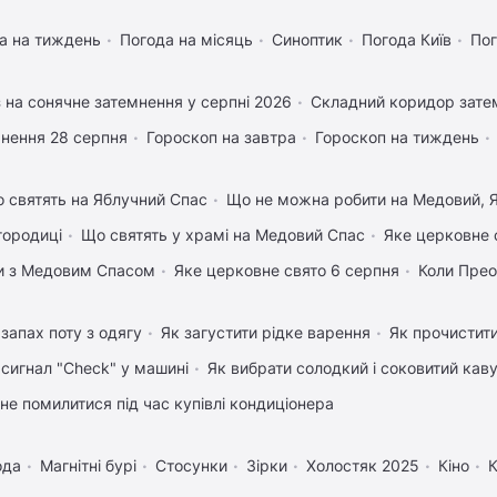
а на тиждень
Погода на місяць
Синоптик
Погода Київ
Пог
 на сонячне затемнення у серпні 2026
Складний коридор затем
нення 28 серпня
Гороскоп на завтра
Гороскоп на тиждень
 святять на Яблучний Спас
Що не можна робити на Медовий, Я
городиці
Що святять у храмі на Медовий Спас
Яке церковне 
вки з Медовим Спасом
Яке церковне свято 6 серпня
Коли Пре
запах поту з одягу
Як загустити рідке варення
Як прочистит
 сигнал "Check" у машині
Як вибрати солодкий і соковитий кав
 не помилитися під час купівлі кондиціонера
ода
Магнітні бурі
Стосунки
Зірки
Холостяк 2025
Кіно
К