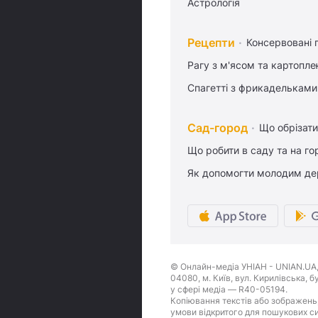
Астрологія
Рецепти
Консервовані 
Рагу з м'ясом та картопл
Спагетті з фрикадельками
Сад-город
Що обрізати
Що робити в саду та на гор
Як допомогти молодим де
© Онлайн-медіа УНІАН - UNIAN.UA, 
04080, м. Київ, вул. Кирилівська, 
у сфері медіа — R40-05194.
Копіювання текстів або зображень,
умови відкритого для пошукових си