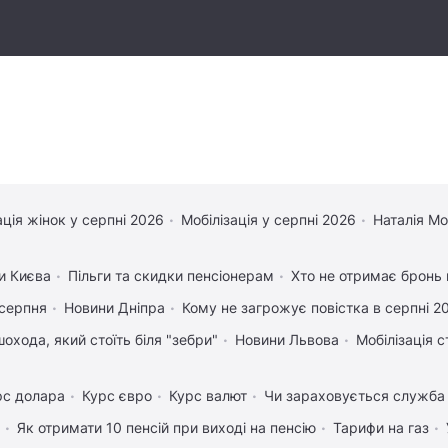
ація жінок у серпні 2026
Мобілізація у серпні 2026
Наталія М
и Києва
Пільги та скидки пенсіонерам
Хто не отримає бронь в
 серпня
Новини Дніпра
Кому не загрожує повістка в серпні 2
охода, який стоїть біля "зебри"
Новини Львова
Мобілізація с
рс долара
Курс євро
Курс валют
Чи зараховується служба 
Як отримати 10 пенсій при виході на пенсію
Тарифи на газ