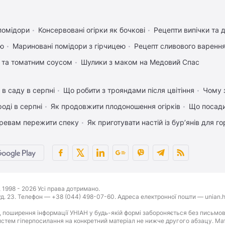
помідори
Консервовані огірки як бочкові
Рецепти випічки та 
ею
Мариновані помідори з гірчицею
Рецепт сливового варення,
 та томатним соусом
Шулики з маком на Медовий Спас
 в саду в серпні
Що робити з трояндами після цвітіння
Чому з
оді в серпні
Як продовжити плодоношення огірків
Що посади
ревам пережити спеку
Як приготувати настій із бур’янів для г
1998 - 2026 Усі права дотримано.
буд. 23. Телефон — +38 (044) 498-07-60. Адреса електронної пошти — unian.h
 поширення інформації УНІАН у будь-якій формі забороняється без письмов
стем гіперпосилання на конкретний матеріал не нижче другого абзацу. Матер