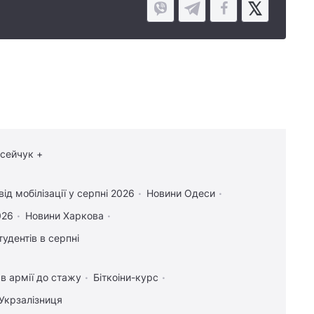
осейчук +
ід мобілізації у серпні 2026
Новини Одеси
026
Новини Харкова
тудентів в серпні
в армії до стажу
Біткоіни-курс
Укрзалізниця