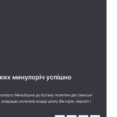
ких минулоріч успішно
ропорту Мельбурна до Бутану полетіли дві сіамські
 операцію оплатила влада штату Вікторія, переліт і