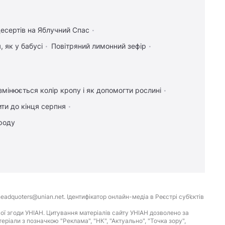
десертів на Яблучний Спас
 як у бабусі
Повітряний лимонний зефір
мінюється колір кропу і як допомогти рослині
ти до кінця серпня
ороду
eadquoters@unian.net. Ідентифікатор онлайн-медіа в Реєстрі суб’єктів
ої згоди УНІАН. Цитування матеріалів сайту УНІАН дозволено за
іали з позначкою "Реклама", "НК", "Актуально", "Точка зору",