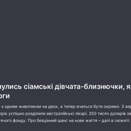
лись сіамські дівчата-близнючки, я
рги
з одним животиком на двох, а тепер вчаться бути окремо. З ае
рік успішно розділили австралійські лікарі. 250 тисяч доларів за
ячого фонду. Про безцінний шанс на нове життя – далі в сюжеті.