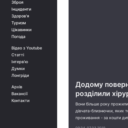
Зброя
Інциденти
Здоров'я
Туризм
Цікавинки
Погода
Відео з Youtube
Статті
Інтерв'ю
Думки
Лонгріди
Додому поверну
Архів
розділили хіру
Вакансії
Контакти
Вони більше року прожили 
дівчата-близнючки, яких то
проживання - за кошти дит
09:34, 07.03.2019