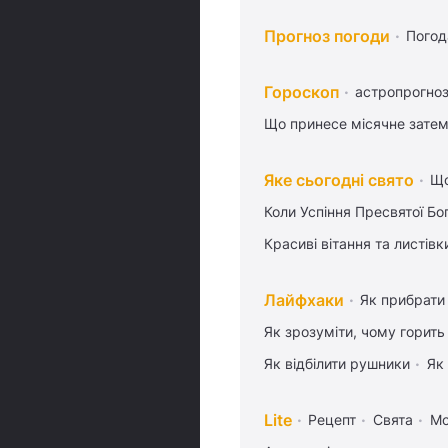
Прогноз погоди
Погод
Гороскоп
астропрогноз
Що принесе місячне затем
Яке сьогодні свято
Що
Коли Успіння Пресвятої Бо
Красиві вітання та листі
Лайфхаки
Як прибрати 
Як зрозуміти, чому горить
Як відбілити рушники
Як
Lite
Рецепт
Свята
М