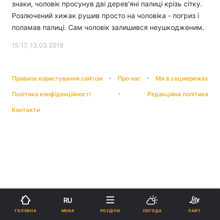
знаки, чоловік просунув дві дерев'яні палиці крізь сітку.
Розлючений хижак рушив просто на чоловіка - погриз і
поламав палиці. Сам чоловік залишився неушкодженим.
15:17, 13.03.2019
Правила користування сайтом
Про нас
Ми в соцмережах
Політика конфіденційності
Редакційна політика
Контакти
RU
МОВА
ГОЛОВНА
РОЗДІЛИ
ПОГОДА
ЛАЙТ