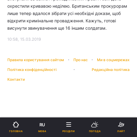
охрестили кривавою неділею. Британським прокурорам
лише тепер вдалося зібрати усі необхідні докази, щоб
відкрити кримінальне провадження. Кажуть, готові
висунути звинувачення ще 16 іншим солдатам.
10:58, 15.03.2019
Правила користування сайтом
Про нас
Ми в соцмережах
Політика конфіденційності
Редакційна політика
Контакти
RU
МОВА
ГОЛОВНА
РОЗДІЛИ
ПОГОДА
ЛАЙТ