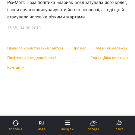
Різ-Могг. Поза політика неабияк роздратувала його колег,
і вони почали звинувачувати його в неповазі, а тоді ще й
атакували чоловіка різкими жартами.
17:35, 04.09.2019
Правила користування сайтом
Про нас
Ми в соцмережах
Політика конфіденційності
Редакційна політика
Контакти
RU
МОВА
ГОЛОВНА
РОЗДІЛИ
ПОГОДА
ЛАЙТ